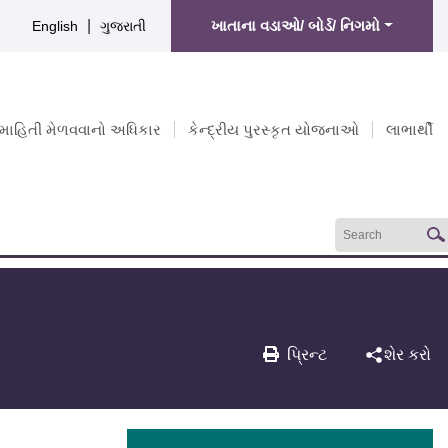
|
ખાતાના વડાઓ/ બોર્ડ/ નિગમો
English
ગુજરાતી
માહિતી મેળવવાનો અધિકાર
કેન્દ્રીય પુરસ્કૃત યોજનાઓ
લાભાર્થી
પ્રિન્ટ
શેર કરો