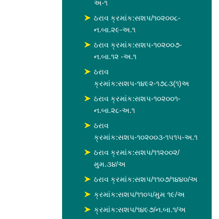
અ-૧
ઠરાવ ક્રમાંક:સશપ/૧૦૨૦૦૮-
ન.બા.૨૯-અ.૧
ઠરાવ ક્રમાંક:સશપ-૧૦૨૦૦૭-
ન.બા.૧૨ -અ.૧
ઠરાવ
ક્રમાંક:સશપ-૧૪૯૨-૧૭૮૩(૧)અ
ઠરાવ ક્રમાંક:સશપ-૧૦૨૦૦૧-
ન.બા.૨૮-અ.૧
ઠરાવ
ક્રમાંક:સશપ-૧૦૨૦૦૩-૧૫૧૫-અ.૧
ઠરાવ ક્રમાંક:સશપ/૧૧૨૦૦૨/
મુમ.૩૪/અ
ઠરાવ ક્રમાંક:સશપ/૧૧૦૭/૧૪૪૦/અ
ક્રમાંક:સશપ/૧૧૦૫/મુમ ૧૯/અ
ક્રમાંક:સશપ/૧૪૯૭/ન.બા.૧/અ