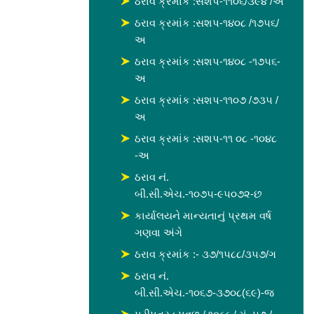
ઠરાવ ક્રમાંક :સશપ-૧૧૦૬/૩૯૪ /અ
ઠરાવ ક્રમાંક :સશપ-૧૪૦૮ /૧૭૫૬/
અ
ઠરાવ ક્રમાંક :સશપ-૧૪૦૮ -૧૭૫૬-
અ
ઠરાવ ક્રમાંક :સશપ-૧૧૦૭ /૭૩૫ /
અ
ઠરાવ ક્રમાંક :સશપ-૧૧ ૦૮ -૧૦૪૮
-અ
ઠરાવ નં.
બી.સી.એચ.-૧૦૭૫-૯૫૦૭૨-છ
કાર્યાલયને માન્યતાનું પ્રથમ વર્ષ
ગણવા અંગે
ઠરાવ ક્રમાંક :- ૩૭/૧૫૮૮/૩૫૭/ગ
ઠરાવ નં.
બી.સી.એચ.-૧૦૬૭-૩૭૦૮(૬૯)-જ