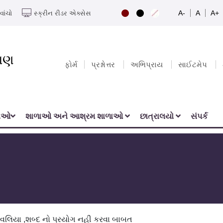
A-
A
A+
વાંચો
સ્ક્રીન રીડર એક્સેસ
યાણ
ફોર્મ
પ્રશ્નોત્તર
અભિપ્રાય
સાઈટમેપ
નાઓ
શાળાઓ અને આશ્રમ શાળાઓ
છાત્રાલયો
સંપર્ક
રાવલિયા ,શબ્દ નો પ્રયોગ નહી કરવા બાબત