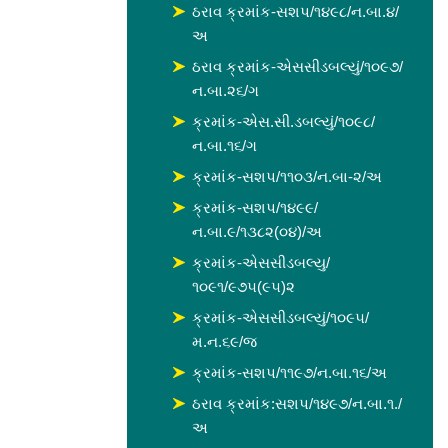
ઠરાવ ક્રમાંક-સશપ/૧૪૯૮/ન.બા.૪/
અ
ઠરાવ ક્રમાંક-એસસીડબલ્યું/૧૦૯૭/
ન.બા.૨૬/ગ
ક્રમાંક-એસ.સી.ડબલ્યું/૧૦૯૮/
ન.બા.૧૬/ગ
ક્રમાંક-સશપ/૧૧૦૩/ન.બા-૨/અ
ક્રમાંક-સશપ/૧૪૯૯/
ન.બા.૯/૧૩૮૨(૦૪)/અ
ક્રમાંક-એસસીડબલ્યુ/
૧૦૯૧/૯૭૫(૯૫)૨
ક્રમાંક-એસસીડબલ્યું/૧૦૯૫/
મ.ન.૬૯/જ
ક્રમાંક-સશપ/૧૧૯૭/ન.બા.૧૬/અ
ઠરાવ ક્રમાંક:સશપ/૧૪૯૭/ન.બા.૧./
અ