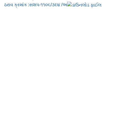
ઠરાવ ક્રમાંક :સશપ-૧૧૦૬/૩૯૪ /અ