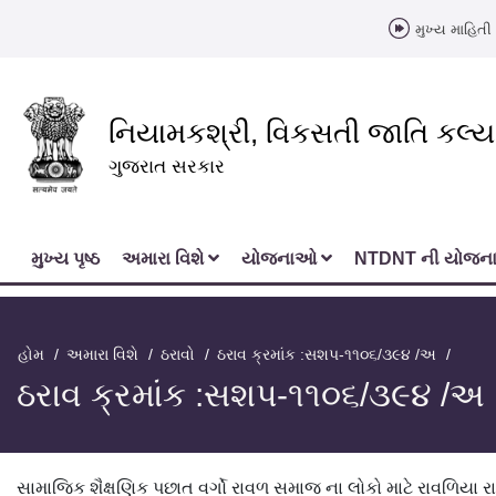
મુખ્ય માહિતી 
નિયામકશ્રી, વિકસતી જાતિ કલ્
ગુજરાત સરકાર
મુખ્‍ય પૃષ્ઠ
અમારા વિશે
યોજનાઓ
NTDNT ની યોજ
હોમ
અમારા વિશે
ઠરાવો
ઠરાવ ક્રમાંક :સશપ-૧૧૦૬/૩૯૪ /અ
ઠરાવ ક્રમાંક :સશપ-૧૧૦૬/૩૯૪ /અ
સામાજિક શૈક્ષણિક પછાત વર્ગો રાવળ સમાજ ના લોકો માટે રાવળિયા 