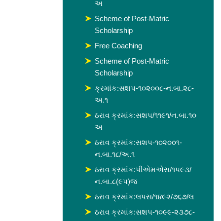
અ
Scheme of Post-Matric
Scholarship
Free Coaching
Scheme of Post-Matric
Scholarship
ક્રમાંક:સશપ-૧૦૨૦૦૮-ન.બા.૨૮-
અ.૧
ઠરાવ ક્રમાંક:સશપ/૧૧૯૧/ન.બા.૧૦
અ
ઠરાવ ક્રમાંક:સશપ-૧૦૨૦૦૧-
ન.બા.૧૮/અ.૧
ઠરાવ ક્રમાંક:પીએમએસ/૧૫૯૩/
ન.બા.૮(૯૫)જ
ઠરાવ ક્રમાંક:લપસ/૧૪૯૨/૭૬૭/લ
ઠરાવ ક્રમાંક:સશપ-૧૦૯૯-૨૩૭૮-