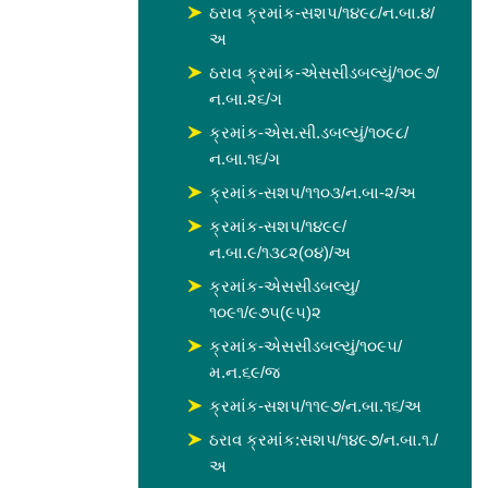
ઠરાવ ક્રમાંક-સશપ/૧૪૯૮/ન.બા.૪/
અ
ઠરાવ ક્રમાંક-એસસીડબલ્યું/૧૦૯૭/
ન.બા.૨૬/ગ
ક્રમાંક-એસ.સી.ડબલ્યું/૧૦૯૮/
ન.બા.૧૬/ગ
ક્રમાંક-સશપ/૧૧૦૩/ન.બા-૨/અ
ક્રમાંક-સશપ/૧૪૯૯/
ન.બા.૯/૧૩૮૨(૦૪)/અ
ક્રમાંક-એસસીડબલ્યુ/
૧૦૯૧/૯૭૫(૯૫)૨
ક્રમાંક-એસસીડબલ્યું/૧૦૯૫/
મ.ન.૬૯/જ
ક્રમાંક-સશપ/૧૧૯૭/ન.બા.૧૬/અ
ઠરાવ ક્રમાંક:સશપ/૧૪૯૭/ન.બા.૧./
અ