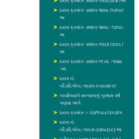
ઠરાવ ક્રમાંક :સશપ-૧૧૦૬/૩૯૪ /અ
ઠરાવ ક્રમાંક :સશપ-૧૪૦૮ /૧૭૫૬/
અ
ઠરાવ ક્રમાંક :સશપ-૧૪૦૮ -૧૭૫૬-
અ
ઠરાવ ક્રમાંક :સશપ-૧૧૦૭ /૭૩૫ /
અ
ઠરાવ ક્રમાંક :સશપ-૧૧ ૦૮ -૧૦૪૮
-અ
ઠરાવ નં.
બી.સી.એચ.-૧૦૭૫-૯૫૦૭૨-છ
કાર્યાલયને માન્યતાનું પ્રથમ વર્ષ
ગણવા અંગે
ઠરાવ ક્રમાંક :- ૩૭/૧૫૮૮/૩૫૭/ગ
ઠરાવ નં.
બી.સી.એચ.-૧૦૬૭-૩૭૦૮(૬૯)-જ