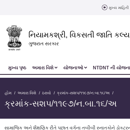
મુખ્ય માહિતી 
નિયામકશ્રી, વિકસતી જાતિ કલ્
ગુજરાત સરકાર
મુખ્‍ય પૃષ્ઠ
અમારા વિશે
યોજનાઓ
NTDNT ની યોજ
હોમ
અમારા વિશે
ઠરાવો
ક્રમાંક-સશપ/૧૧૯૭/ન.બા.૧૬/અ
ક્રમાંક-સશપ/૧૧૯૭/ન.બા.૧૬/અ
સામાજિક અને શૈક્ષણિક રીતે પછાત વર્ગના તબીબી સ્નાતકોને ડોકટર