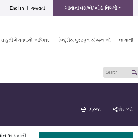
|
ખાતાના વડાઓ/ બોર્ડ/ નિગમો
English
ગુજરાતી
માહિતી મેળવવાનો અધિકાર
કેન્દ્રીય પુરસ્કૃત યોજનાઓ
લાભાર્થી
પ્રિન્ટ
શેર કરો
ે લોન આપવાની