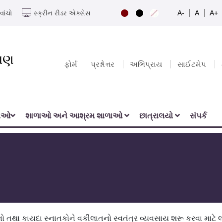
A-
A
A+
વાંચો
સ્ક્રીન રીડર એક્સેસ
યાણ
ફોર્મ
પ્રશ્નોત્તર
અભિપ્રાય
સાઈટમેપ
નાઓ
શાળાઓ અને આશ્રમ શાળાઓ
છાત્રાલયો
સંપર્ક
નો તથા કાયદા સ્નાતકોને વકીલાતનો સ્વતંત્ર વ્યવસાય શરૂ કરવા માટ