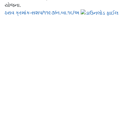
યોજના.
ઠરાવ ક્રમાંક-સશપ/૧૧૯૭/ન.બા.૧૬/અ