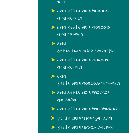
અ-૧
ઠરાવ ક્રમાંક:સશપ/૧૦૨૦૦૮-
ન.બા.૨૯-અ.૧
ઠરાવ ક્રમાંક:સશપ-૧૦૨૦૦૭-
ન.બા.૧૨ -અ.૧
ઠરાવ
ક્રમાંક:સશપ-૧૪૯૨-૧૭૮૩(૧)અ
ઠરાવ ક્રમાંક:સશપ-૧૦૨૦૦૧-
ન.બા.૨૮-અ.૧
ઠરાવ
ક્રમાંક:સશપ-૧૦૨૦૦૩-૧૫૧૫-અ.૧
ઠરાવ ક્રમાંક:સશપ/૧૧૨૦૦૨/
મુમ.૩૪/અ
ઠરાવ ક્રમાંક:સશપ/૧૧૦૭/૧૪૪૦/અ
ક્રમાંક:સશપ/૧૧૦૫/મુમ ૧૯/અ
ક્રમાંક:સશપ/૧૪૯૭/ન.બા.૧/અ