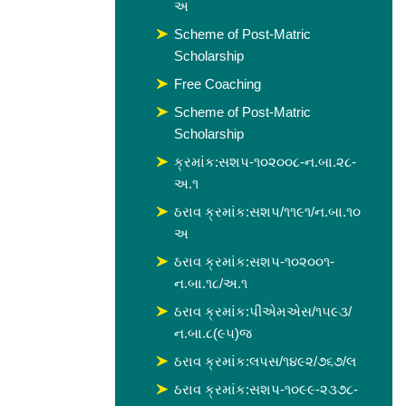
અ
Scheme of Post-Matric
Scholarship
Free Coaching
Scheme of Post-Matric
Scholarship
ક્રમાંક:સશપ-૧૦૨૦૦૮-ન.બા.૨૮-
અ.૧
ઠરાવ ક્રમાંક:સશપ/૧૧૯૧/ન.બા.૧૦
અ
ઠરાવ ક્રમાંક:સશપ-૧૦૨૦૦૧-
ન.બા.૧૮/અ.૧
ઠરાવ ક્રમાંક:પીએમએસ/૧૫૯૩/
ન.બા.૮(૯૫)જ
ઠરાવ ક્રમાંક:લપસ/૧૪૯૨/૭૬૭/લ
ઠરાવ ક્રમાંક:સશપ-૧૦૯૯-૨૩૭૮-