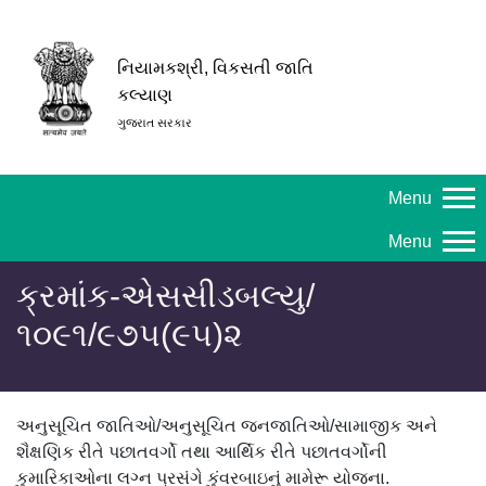
નિયામકશ્રી, વિકસતી જાતિ
કલ્યાણ
ગુજરાત સરકાર
Menu
Menu
ક્રમાંક-એસસીડબલ્યુ/
૧૦૯૧/૯૭૫(૯૫)૨
અનુસૂચિત જાતિઓ/અનુસૂચિત જનજાતિઓ/સામાજીક અને
શૈક્ષણિક રીતે પછાતવર્ગો તથા આર્થિક રીતે પછાતવર્ગોની
કુમારિકાઓના લગ્ન પ્રસંગે કુંવરબાઇનું મામેરૂ યોજના.