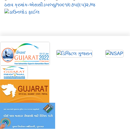
ઠરાવ ક્રમાંક-એસસીડબલ્યુ/૧૦૯૧/૯૭૫(૯૫)૨./જ