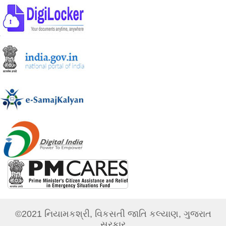
©2021 નિયામકશ્રી, વિકસતી જાતિ કલ્યાણ, ગુજરાત
સરકાર