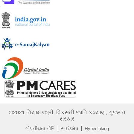
©2021 નિયામકશ્રી, વિકસતી જાતિ કલ્યાણ, ગુજરાત
સરકાર
ગોપનીયતા નીતિ
સાઈટમેપ
Hyperlinking