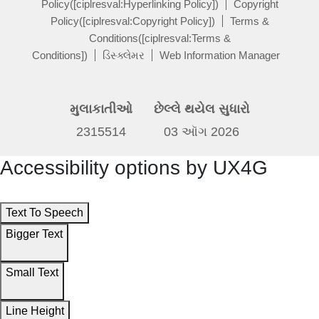
Policy([ciplresval:Hyperlinking Policy])
Copyright
Policy([ciplresval:Copyright Policy])
Terms &
Conditions([ciplresval:Terms &
Conditions])
ડિસ્ક્લેમર
Web Information Manager
મુલાકાતીઓ
છેલ્લે થયેલ સુધારો
2315514
03 ઑગ 2026
Accessibility options by UX4G
Text To Speech
Bigger Text
Small Text
Line Height