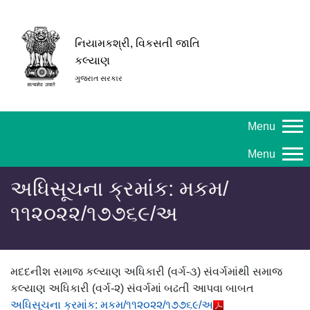
નિયામકશ્રી, વિકસતી જાતિ
કલ્યાણ
ગુજરાત સરકાર
Menu
Menu
અધિસૂચના ક્રમાંક: મકમ/
૧૧૨૦૨૨/૧૭૭૬૯/અ
મદદનીશ સમાજ કલ્યાણ અધિકારી (વર્ગ-૩) સંવર્ગમાંથી સમાજ
કલ્યાણ અધિકારી (વર્ગ-૨) સંવર્ગમાં બઢતી આપવા બાબત
અધિસૂચના ક્રમાંક: મકમ/૧૧૨૦૨૨/૧૭૭૬૯/અ