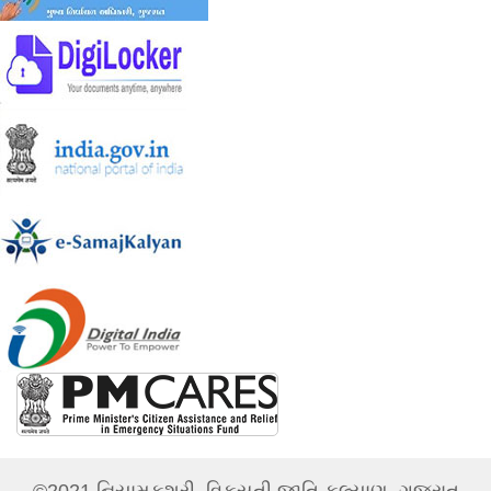
©2021 નિયામકશ્રી, વિકસતી જાતિ કલ્યાણ, ગુજરાત