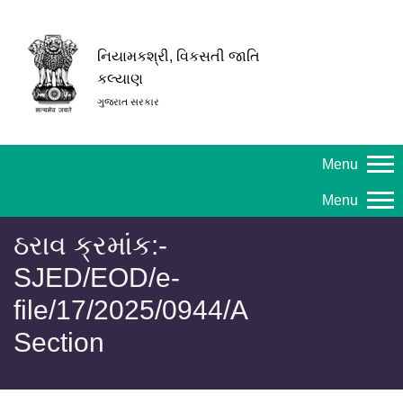
નિયામકશ્રી, વિકસતી જાતિ
કલ્યાણ
ગુજરાત સરકાર
Menu
Menu
ઠરાવ ક્રમાંક:-
SJED/EOD/e-
file/17/2025/0944/A
Section