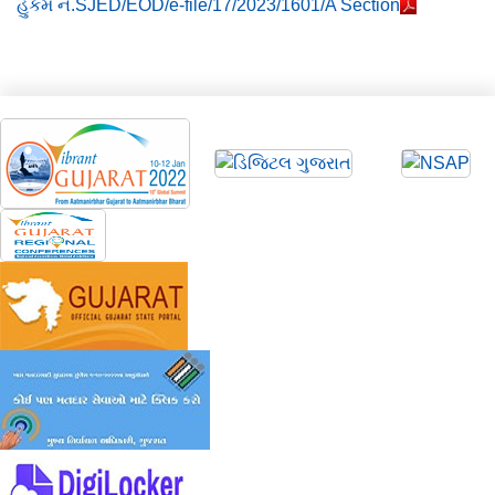
હુકમ નં.SJED/EOD/e-file/17/2023/1601/A Section