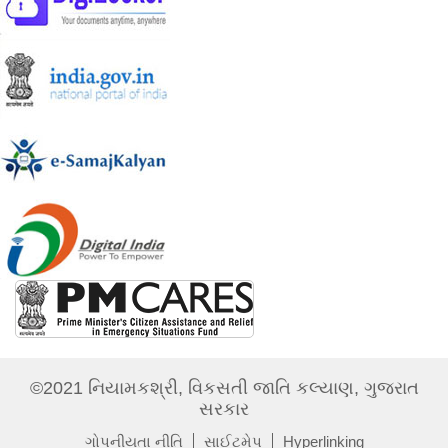
©2021 નિયામકશ્રી, વિકસતી જાતિ કલ્યાણ, ગુજરાત
સરકાર
ગોપનીયતા નીતિ
સાઈટમેપ
Hyperlinking