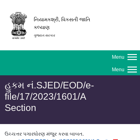
નિયામકશ્રી, વિકસતી જાતિ
કલ્યાણ
ગુજરાત સરકાર
Menu
Menu
હુકમ નં.SJED/EOD/e-
file/17/2023/1601/A
Section
ઉચ્ચત્તર પગારધોરણ મંજુર કરવા બાબત.