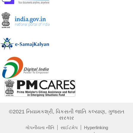
©2021 નિયામકશ્રી, વિકસતી જાતિ કલ્યાણ, ગુજરાત
સરકાર
ગોપનીયતા નીતિ
સાઈટમેપ
Hyperlinking