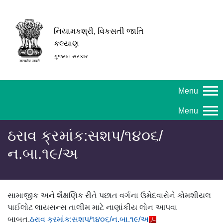
નિયામકશ્રી, વિકસતી જાતિ
કલ્યાણ
ગુજરાત સરકાર
Menu
Menu
ઠરાવ ક્રમાંક:સશપ/૧૪૦૬/
ન.બા.૧૯/અ
સામાજીક અને શૈક્ષણિક રીતે પછાત વર્ગના ઉમેદવારોને કોમશીયલ
પાઈલોટ લાયસન્સ તાલીમ માટે નાણાંકીય લોન આપવા
બાબત.
ઠરાવ ક્રમાંક:સશપ/૧૪૦૬/ન.બા.૧૯/અ