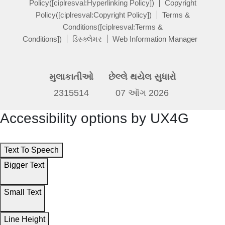
Policy([ciplresval:Hyperlinking Policy])
Copyright
Policy([ciplresval:Copyright Policy])
Terms &
Conditions([ciplresval:Terms &
Conditions])
ડિસ્ક્લેમર
Web Information Manager
મુલાકાતીઓ
છેલ્લે થયેલ સુધારો
2315514
07 ઑગ 2026
Accessibility options by UX4G
Text To Speech
Bigger Text
Small Text
Line Height