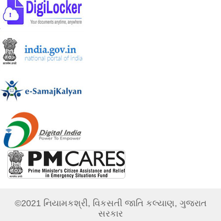
©2021 નિયામકશ્રી, વિકસતી જાતિ કલ્યાણ, ગુજરાત
સરકાર