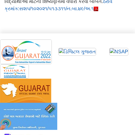
વિદ્યાર્થીઓ માટેની શિષ્યવૃત્તિમાં વધારો કરવા બાબત.
ઠરાવ
ક્રમાંક:સશપ/૧૦૨૦૨૧/૫૧૩૩૧૧/ન.બા.૪૯/અ.૧