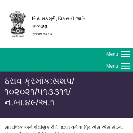
નિયામકશ્રી, વિકસતી જાતિ
કલ્યાણ
ગુજરાત સરકાર
Menu
Menu
ઠરાવ ક્રમાંક:સશપ/
૧૦૨૦૨૧/૫૧૩૩૧૧/
ન.બા.૪૯/અ.૧
સામાજિક અને શૈક્ષણિક રીતે પછાત વર્ગના પ્રિ.એસ.એસ.સી.ના