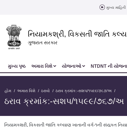
મુખ્ય માહિતી 
નિયામકશ્રી, વિકસતી જાતિ કલ્
ગુજરાત સરકાર
મુખ્‍ય પૃષ્ઠ
અમારા વિશે
યોજનાઓ
NTDNT ની યોજ
હોમ
અમારા વિશે
ઠરાવો
ઠરાવ ક્રમાંક:-સશપ/૧૫૯૯/૭૬૭/અ
ઠરાવ ક્રમાંક:-સશપ/૧૫૯૯/૭૬૭/અ
નિયામકશ્રી, વિકસતી જાતિ કલ્યાણ ખાતાની વર્ગ-૧ની સંયુકત નિ