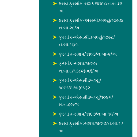
ઠરાવ ક્રમાંક-સશપ/૧૪૯૮/ન.બા.૪/
અ
ઠરાવ ક્રમાંક-એસસીડબલ્યું/૧૦૯૭/
ન.બા.૨૬/ગ
ક્રમાંક-એસ.સી.ડબલ્યું/૧૦૯૮/
ન.બા.૧૬/ગ
ક્રમાંક-સશપ/૧૧૦૩/ન.બા-૨/અ
ક્રમાંક-સશપ/૧૪૯૯/
ન.બા.૯/૧૩૮૨(૦૪)/અ
ક્રમાંક-એસસીડબલ્યુ/
૧૦૯૧/૯૭૫(૯૫)૨
ક્રમાંક-એસસીડબલ્યું/૧૦૯૫/
મ.ન.૬૯/જ
ક્રમાંક-સશપ/૧૧૯૭/ન.બા.૧૬/અ
ઠરાવ ક્રમાંક:સશપ/૧૪૯૭/ન.બા.૧./
અ