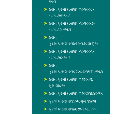
અ-૧
ઠરાવ ક્રમાંક:સશપ/૧૦૨૦૦૮-
ન.બા.૨૯-અ.૧
ઠરાવ ક્રમાંક:સશપ-૧૦૨૦૦૭-
ન.બા.૧૨ -અ.૧
ઠરાવ
ક્રમાંક:સશપ-૧૪૯૨-૧૭૮૩(૧)અ
ઠરાવ ક્રમાંક:સશપ-૧૦૨૦૦૧-
ન.બા.૨૮-અ.૧
ઠરાવ
ક્રમાંક:સશપ-૧૦૨૦૦૩-૧૫૧૫-અ.૧
ઠરાવ ક્રમાંક:સશપ/૧૧૨૦૦૨/
મુમ.૩૪/અ
ઠરાવ ક્રમાંક:સશપ/૧૧૦૭/૧૪૪૦/અ
ક્રમાંક:સશપ/૧૧૦૫/મુમ ૧૯/અ
ક્રમાંક:સશપ/૧૪૯૭/ન.બા.૧/અ