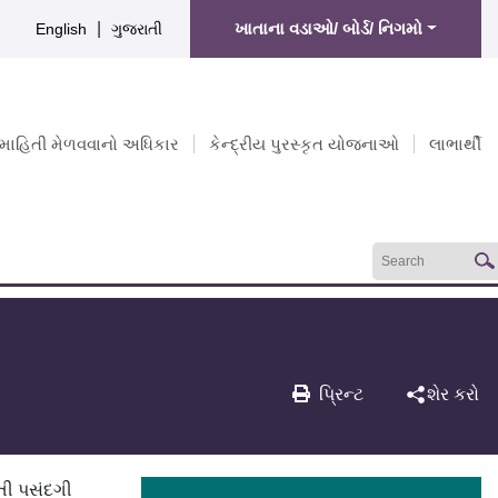
|
ખાતાના વડાઓ/ બોર્ડ/ નિગમો
English
ગુજરાતી
માહિતી મેળવવાનો અધિકાર
કેન્દ્રીય પુરસ્કૃત યોજનાઓ
લાભાર્થી
પ્રિન્ટ
શેર કરો
તી પસંદગી