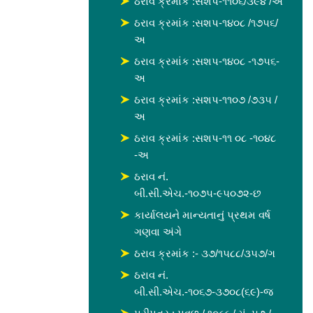
ઠરાવ ક્રમાંક :સશપ-૧૧૦૬/૩૯૪ /અ
ઠરાવ ક્રમાંક :સશપ-૧૪૦૮ /૧૭૫૬/
અ
ઠરાવ ક્રમાંક :સશપ-૧૪૦૮ -૧૭૫૬-
અ
ઠરાવ ક્રમાંક :સશપ-૧૧૦૭ /૭૩૫ /
અ
ઠરાવ ક્રમાંક :સશપ-૧૧ ૦૮ -૧૦૪૮
-અ
ઠરાવ નં.
બી.સી.એચ.-૧૦૭૫-૯૫૦૭૨-છ
કાર્યાલયને માન્યતાનું પ્રથમ વર્ષ
ગણવા અંગે
ઠરાવ ક્રમાંક :- ૩૭/૧૫૮૮/૩૫૭/ગ
ઠરાવ નં.
બી.સી.એચ.-૧૦૬૭-૩૭૦૮(૬૯)-જ