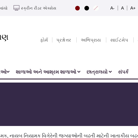
A-
A
A+
વાંચો
સ્ક્રીન રીડર એક્સેસ
યાણ
ફોર્મ
પ્રશ્નોત્તર
અભિપ્રાય
સાઈટમેપ
નાઓ
શાળાઓ અને આશ્રમ શાળાઓ
છાત્રાલયો
સંપર્ક
યામક, નાયબ નિયામક વિગેરેની જગ્યાઓની બઢતી માટેની ખાતાકીય બઢ