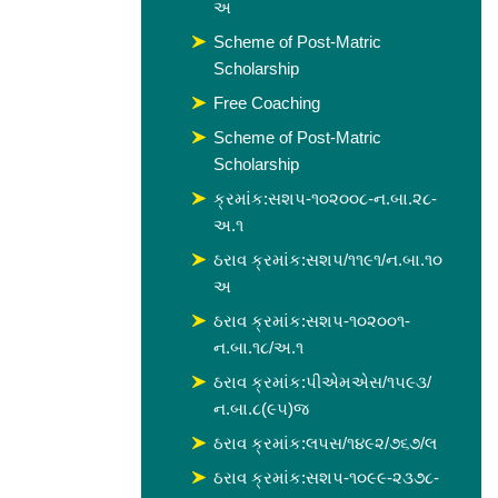
અ
Scheme of Post-Matric
Scholarship
Free Coaching
Scheme of Post-Matric
Scholarship
ક્રમાંક:સશપ-૧૦૨૦૦૮-ન.બા.૨૮-
અ.૧
ઠરાવ ક્રમાંક:સશપ/૧૧૯૧/ન.બા.૧૦
અ
ઠરાવ ક્રમાંક:સશપ-૧૦૨૦૦૧-
ન.બા.૧૮/અ.૧
ઠરાવ ક્રમાંક:પીએમએસ/૧૫૯૩/
ન.બા.૮(૯૫)જ
ઠરાવ ક્રમાંક:લપસ/૧૪૯૨/૭૬૭/લ
ઠરાવ ક્રમાંક:સશપ-૧૦૯૯-૨૩૭૮-