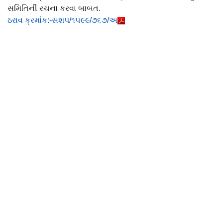
સમિતિની રચના કરવા બાબત.
ઠરાવ ક્રમાંક:-સશપ/૧૫૯૯/૭૬૭/અ