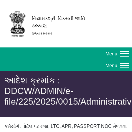
નિયામકશ્રી, વિકસતી જાતિ
કલ્યાણ
ગુજરાત સરકાર
Menu
Menu
આદેશ ક્રમાંક :
DDCW/ADMIN/e-
file/225/2025/0015/Administrati
કર્મયોગી પોર્ટલ પર રજા, LTC, APR, PASSPORT NOC મેળવવા