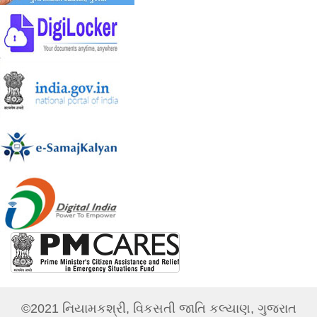
©2021 નિયામકશ્રી, વિકસતી જાતિ કલ્યાણ, ગુજરાત