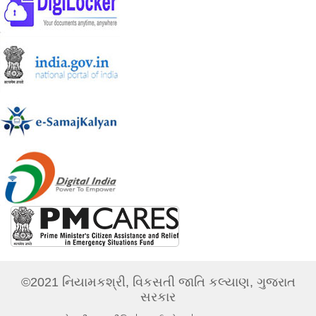
©2021 નિયામકશ્રી, વિકસતી જાતિ કલ્યાણ, ગુજરાત
સરકાર