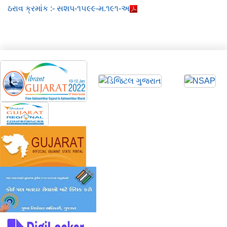
ઠરાવ ક્રમાંક :- સશપ-૧૫૯૯-મ.૧૯૧-અ