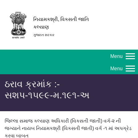
નિયામકશ્રી, વિકસતી જાતિ
કલ્યાણ
ગુજરાત સરકાર
Menu
Menu
ઠરાવ ક્રમાંક :-
સશપ-૧૫૯૯-મ.૧૯૧-અ
જિલ્લા સમાજ કલ્યાણ અધિકારી (વિકસતી જાતી) વર્ગ-૨ ની
જગ્યાને નાયબ નિયામકશ્રી (વિકસતી જાતી) વર્ગ -૧ માં અપગ્રેડ
કરવા બાબત