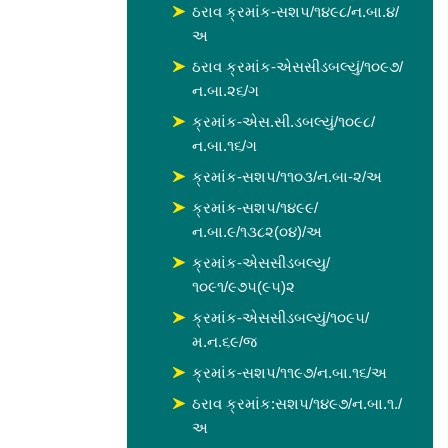
ઠરાવ ક્રમાંક-સશપ/૧૪૯૮/ન.બા.૪/
અ
ઠરાવ ક્રમાંક-એસસીડબલ્યું/૧૦૯૭/
ન.બા.૨૬/ગ
ક્રમાંક-એસ.સી.ડબલ્યું/૧૦૯૮/
ન.બા.૧૬/ગ
ક્રમાંક-સશપ/૧૧૦૩/ન.બા-૨/અ
ક્રમાંક-સશપ/૧૪૯૯/
ન.બા.૯/૧૩૮૨(૦૪)/અ
ક્રમાંક-એસસીડબલ્યુ/
૧૦૯૧/૯૭૫(૯૫)૨
ક્રમાંક-એસસીડબલ્યું/૧૦૯૫/
મ.ન.૬૯/જ
ક્રમાંક-સશપ/૧૧૯૭/ન.બા.૧૬/અ
ઠરાવ ક્રમાંક:સશપ/૧૪૯૭/ન.બા.૧./
અ