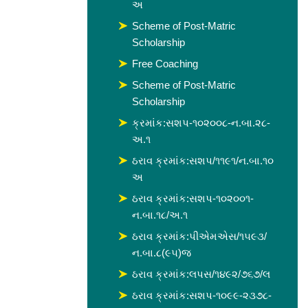
અ
Scheme of Post-Matric
Scholarship
Free Coaching
Scheme of Post-Matric
Scholarship
ક્રમાંક:સશપ-૧૦૨૦૦૮-ન.બા.૨૮-
અ.૧
ઠરાવ ક્રમાંક:સશપ/૧૧૯૧/ન.બા.૧૦
અ
ઠરાવ ક્રમાંક:સશપ-૧૦૨૦૦૧-
ન.બા.૧૮/અ.૧
ઠરાવ ક્રમાંક:પીએમએસ/૧૫૯૩/
ન.બા.૮(૯૫)જ
ઠરાવ ક્રમાંક:લપસ/૧૪૯૨/૭૬૭/લ
ઠરાવ ક્રમાંક:સશપ-૧૦૯૯-૨૩૭૮-