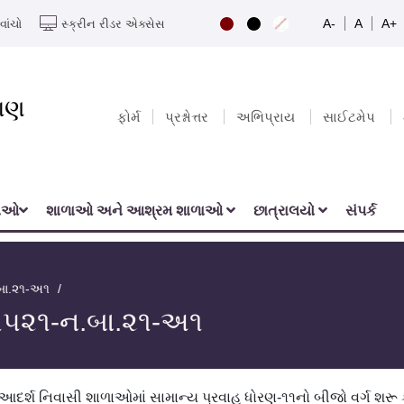
A-
A
A+
વાંચો
સ્ક્રીન રીડર એક્સેસ
યાણ
ફોર્મ
પ્રશ્નોત્તર
અભિપ્રાય
સાઈટમેપ
નાઓ
શાળાઓ અને આશ્રમ શાળાઓ
છાત્રાલયો
સંપર્ક
બા.૨૧-અ૧
૪૧૫૨૧-ન.બા.૨૧-અ૧
ી આદર્શ નિવાસી શાળાઓમાં સામાન્ય પ્રવાહ ધોરણ-૧૧નો બીજો વર્ગ શર