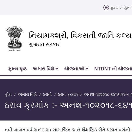
મુખ્ય માહિતી 
નિયામકશ્રી, વિકસતી જાતિ કલ્
ગુજરાત સરકાર
મુખ્‍ય પૃષ્ઠ
અમારા વિશે
યોજનાઓ
NTDNT ની યોજ
હોમ
અમારા વિશે
ઠરાવો
ઠરાવ ક્રમાંક :- અનશ-૧૦૨૦૧૮-૬૪૧૫૨૧-ન.
ઠરાવ ક્રમાંક :- અનશ-૧૦૨૦૧૮-૬
નવી બાબત વર્ષ ૨૦૧૯-૨૦ સામાજિક અને શૈક્ષણિક રીતે પછાત વર્ગન