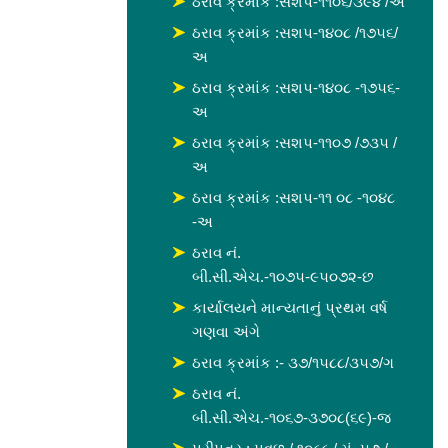
ઠરાવ ક્રમાંક :સશપ-૧૧૦૬/૩૯૪ /અ
ઠરાવ ક્રમાંક :સશપ-૧૪૦૮ /૧૭૫૬/
અ
ઠરાવ ક્રમાંક :સશપ-૧૪૦૮ -૧૭૫૬-
અ
ઠરાવ ક્રમાંક :સશપ-૧૧૦૭ /૭૩૫ /
અ
ઠરાવ ક્રમાંક :સશપ-૧૧ ૦૮ -૧૦૪૮
-અ
ઠરાવ નં.
બી.સી.એચ.-૧૦૭૫-૯૫૦૭૨-છ
કાર્યાલયને માન્યતાનું પ્રથમ વર્ષ
ગણવા અંગે
ઠરાવ ક્રમાંક :- ૩૭/૧૫૮૮/૩૫૭/ગ
ઠરાવ નં.
બી.સી.એચ.-૧૦૬૭-૩૭૦૮(૬૯)-જ