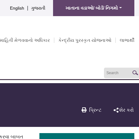
|
ખાતાના વડાઓ/ બોર્ડ/ નિગમો
English
ગુજરાતી
માહિતી મેળવવાનો અધિકાર
કેન્દ્રીય પુરસ્કૃત યોજનાઓ
લાભાર્થી
પ્રિન્ટ
શેર કરો
ૂ કરવા બાબત