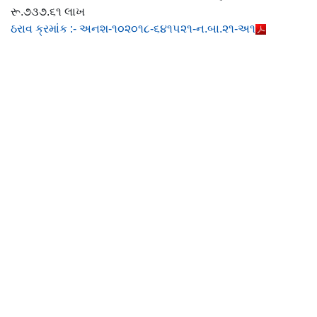
રૂ.૭૩૭.૬૧ લાખ
ઠરાવ ક્રમાંક :- અનશ-૧૦૨૦૧૮-૬૪૧૫૨૧-ન.બા.૨૧-અ૧