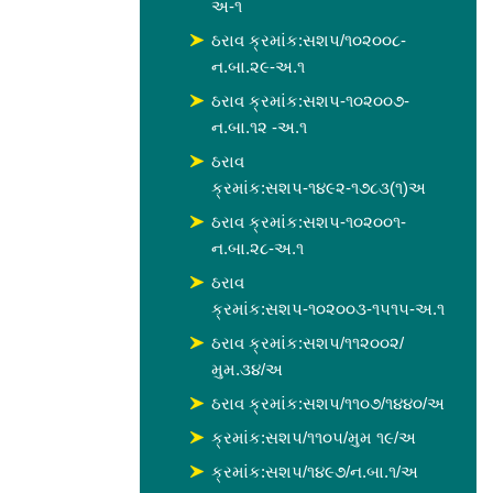
અ-૧
ઠરાવ ક્રમાંક:સશપ/૧૦૨૦૦૮-
ન.બા.૨૯-અ.૧
ઠરાવ ક્રમાંક:સશપ-૧૦૨૦૦૭-
ન.બા.૧૨ -અ.૧
ઠરાવ
ક્રમાંક:સશપ-૧૪૯૨-૧૭૮૩(૧)અ
ઠરાવ ક્રમાંક:સશપ-૧૦૨૦૦૧-
ન.બા.૨૮-અ.૧
ઠરાવ
ક્રમાંક:સશપ-૧૦૨૦૦૩-૧૫૧૫-અ.૧
ઠરાવ ક્રમાંક:સશપ/૧૧૨૦૦૨/
મુમ.૩૪/અ
ઠરાવ ક્રમાંક:સશપ/૧૧૦૭/૧૪૪૦/અ
ક્રમાંક:સશપ/૧૧૦૫/મુમ ૧૯/અ
ક્રમાંક:સશપ/૧૪૯૭/ન.બા.૧/અ