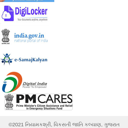
©2021 નિયામકશ્રી, વિકસતી જાતિ કલ્યાણ, ગુજરાત