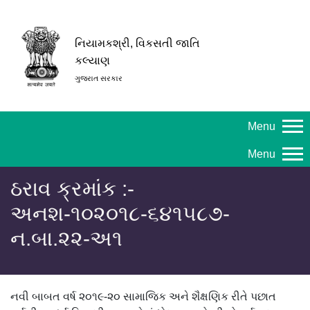
નિયામકશ્રી, વિકસતી જાતિ
કલ્યાણ
ગુજરાત સરકાર
Menu
Menu
ઠરાવ ક્રમાંક :-
અનશ-૧૦૨૦૧૮-૬૪૧૫૮૭-
ન.બા.૨૨-અ૧
નવી બાબત વર્ષ ૨૦૧૯-૨૦ સામાજિક અને શૈક્ષણિક રીતે પછાત