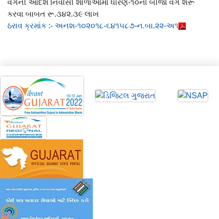
વર્ગની આદર્શ નિવાસી શાળાઓમાં ધોરણ-૧૦નો બીજો વર્ગ શરૂ
કરવા બાબત રૂ.૩૪૨.૩૯ લાખ
ઠરાવ ક્રમાંક :- અનશ-૧૦૨૦૧૮-૬૪૧૫૮૭-ન.બા.૨૨-અ૧