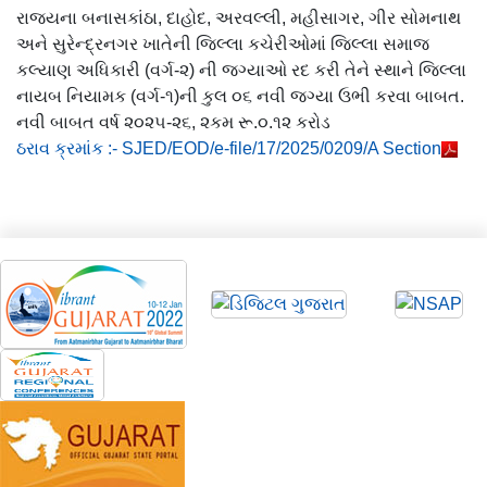
રાજ્યના બનાસકાંઠા, દાહોદ, અરવલ્લી, મહીસાગર, ગીર સોમનાથ
અને સુરેન્દ્રનગર ખાતેની જિલ્લા કચેરીઓમાં જિલ્લા સમાજ
કલ્યાણ અધિકારી (વર્ગ-૨) ની જગ્યાઓ રદ કરી તેને સ્થાને જિલ્લા
નાયબ નિયામક (વર્ગ-૧)ની કુલ ૦૬ નવી જગ્યા ઉભી કરવા બાબત.
નવી બાબત વર્ષ ૨૦૨૫-૨૬, ૨કમ રૂ.૦.૧૨ કરોડ
ઠરાવ ક્રમાંક :- SJED/EOD/e-file/17/2025/0209/A Section