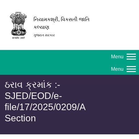
નિયામકશ્રી, વિકસતી જાતિ
કલ્યાણ
ગુજરાત સરકાર
Menu
Menu
ઠરાવ ક્રમાંક :-
SJED/EOD/e-
file/17/2025/0209/A
Section