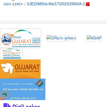
ઠરાવ ક્રમાંક :- SJED/MIS/e-file/17/2023/2900/A-1.