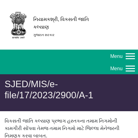
નિયામકશ્રી, વિકસતી જાતિ
કલ્યાણ
ગુજરાત સરકાર
Menu
Menu
SJED/MIS/e-
file/17/2023/2900/A-1
વિકસતી જાતિ કલ્યાણ પ્રભાગ હસ્તકના તમામ નિગમોની
કામગીરી સોંપવા તેમજ તમામ નિગમો માટે જિલ્લા મેનેજરની
નિમણૂક કરવા બાબત.