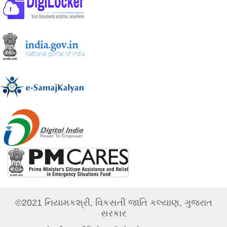
©2021 નિયામકશ્રી, વિકસતી જાતિ કલ્યાણ, ગુજરાત
સરકાર