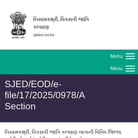
નિયામકશ્રી, વિકસતી જાતિ
કલ્યાણ
ગુજરાત સરકાર
Menu
Menu
SJED/EOD/e-
file/17/2025/0978/A
Section
નિયામકશ્રી, વિકસતી જાતિ કલ્યાણ ખાતાની વિવિધ જિલ્લા