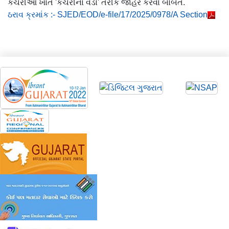
કચેરીઓ ખાતે 'કચેરીના વડા' તરીકે જાહેર કરવા બાબત.
ઠરાવ ક્રમાંક :- SJED/EOD/e-file/17/2025/0978/A Section