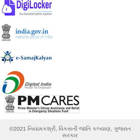
©2021 નિયામકશ્રી, વિકસતી જાતિ કલ્યાણ, ગુજરાત
સરકાર