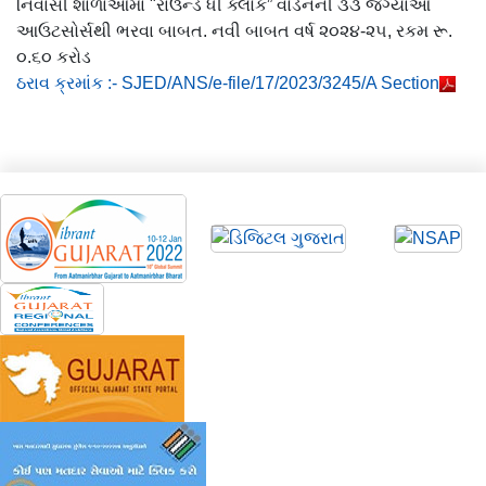
નિવાસી શાળાઓમાં "રાઉન્ડ ધી ક્લોક” વોર્ડનની ૩૩ જગ્યાઓ
આઉટસોર્સથી ભરવા બાબત. નવી બાબત વર્ષ ૨૦૨૪-૨૫, રકમ રૂ.
૦.૬૦ કરોડ
ઠરાવ ક્રમાંક :- SJED/ANS/e-file/17/2023/3245/A Section