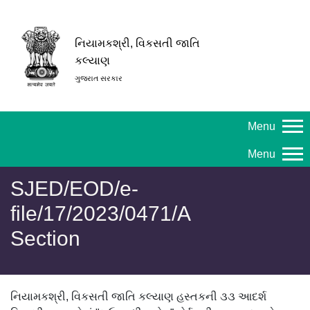
નિયામકશ્રી, વિકસતી જાતિ
કલ્યાણ
ગુજરાત સરકાર
Menu
Menu
SJED/EOD/e-
file/17/2023/0471/A
Section
નિયામકશ્રી, વિકસતી જાતિ કલ્યાણ હસ્તકની ૩૩ આદર્શ