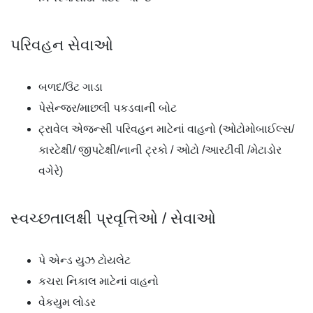
પરિવહન સેવાઓ
બળદ/ઉંટ ગાડા
પેસેન્જર/માછલી પકડવાની બોટ
ટ્રાવેલ એજન્સી પરિવહન માટેનાં વાહનો (ઓટોમોબાઈલ્સ/
કારટેક્ષી/ જીપટેક્ષી/નાની ટ્રકો / ઓટો /આરટીવી /મેટાડોર
વગેરે)
સ્વચ્છતાલક્ષી પ્રવૃત્તિઓ / સેવાઓ
પે એન્ડ યુઝ ટોયલેટ
કચરા નિકાલ માટેનાં વાહનો
વેકયુમ લોડર