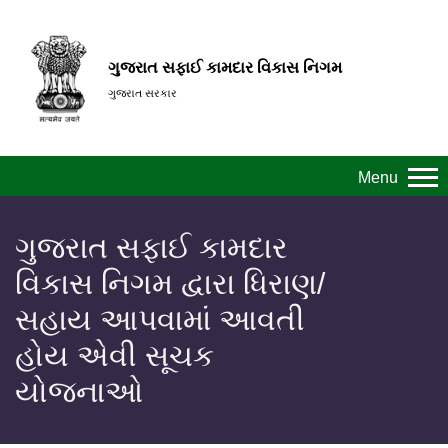
ગુજરાત સફાઈ કામદાર વિકાસ નિગમ
ગુજરાત સરકાર
Menu
ગુજરાત સફાઈ કામદાર
વિકાસ નિગમ દ્વારા ધિરાણ/
સહાય આપવામાં આવતી
હોય એવી સૂચક
યોજનાઓ