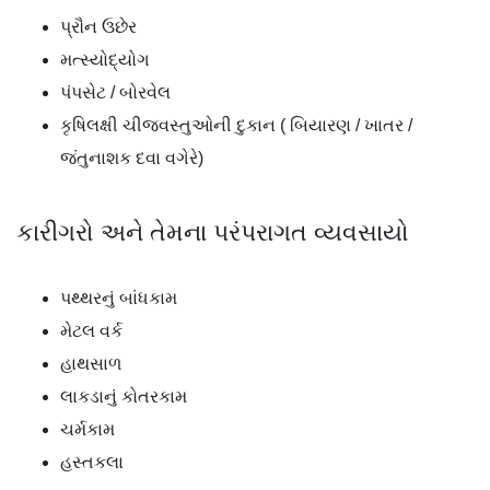
પ્રૌન ઉછેર
મત્સ્યોદ્યોગ
પંપસેટ / બોરવેલ
કૃષિલક્ષી ચીજવસ્તુઓની દુકાન ( બિયારણ / ખાતર /
જંતુનાશક દવા વગેરે)
કારીગરો અને તેમના પરંપરાગત વ્યવસાયો
પથ્થરનું બાંધકામ
મેટલ વર્ક
હાથસાળ
લાકડાનું કોતરકામ
ચર્મકામ
હસ્તકલા