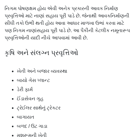
નિગમ પોષણક્ષમ હોય એવી અનેક પ્રકારની આવક નિર્માણ
પ્રવૃત્તિઓ માટે નાણાં સહાય પૂરી પાડે છે. જેનાથી આવકનિર્માણની
સીધી તકો ઉભી થતી હોય આવા આધાર માળખા ઉભાં કરવા માટે
પણ નિગમ નાણાંસહાય પૂરી પાડે છે. આ પૈકીની કેટલીક નમૂનારૂપ
પ્રવૃત્તિઓની યાદી નીચે આપવામાં આવી છે.
કૃષિ અને સંલગ્ન પ્રવૃત્તિઓ
ખેતી અને બજાર વ્યવસ્થા
બાયો ગેસ પ્લાન્ટ
ડેરી ફાર્મ
ઈંડાસેવન ગૃહ
ટ્રેઈલર સાથેનું ટ્રેકટર
બાગાયત
બળદ / ઉંટ ગાડા
મશરૂમની ખેતી