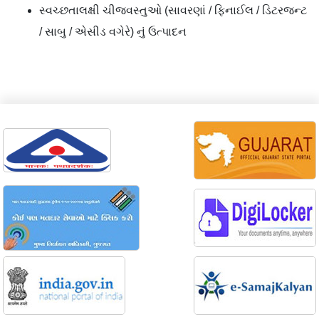
સ્વચ્છતાલક્ષી ચીજવસ્તુઓ (સાવરણાં / ફિનાઈલ / ડિટરજન્ટ
/ સાબુ / એસીડ વગેરે) નું ઉત્પાદન