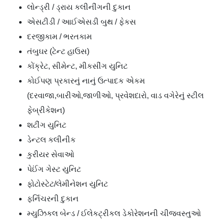
લોન્ડ્રી / ડ્રાય કલીનીંગની દુકાન
એસટીડી / આઈએસડી બુથ / ફેકસ
દરજીકામ / ભરતકામ
તંબુઘર (ટેન્ટ હાઉસ)
કોંક્રેટ, સીમેન્ટ, મીકસીંગ યુનિટ
કોઈપણ પ્રકારનું નાનું ઉત્પાદક એકમ
(દરવાજા,બારીઓ,જાળીઓ, પ્રવેશદારો, વાડ વગેરેનું સ્ટીલ
ફેબ્રીકેશન)
શટીંગ યુનિટ
ડેન્ટલ કલીનીક
કુરીયર સેવાઓ
પેઈંગ ગેસ્ટ યુનિટ
ફોટોસ્ટેટ/લેમીનેશન યુનિટ
ફર્નિચરની દુકાન
મ્યુઝિકલ બેન્ડ / ઈલેકટ્રીકલ ડેકોરેશનની ચીજવસ્તુઓ