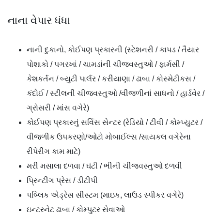
નાના વેપાર ધંધા
નાની દુકાનો, કોઈપણ પ્રકારની (સ્ટેશનરી / કાપડ / તૈયાર
પોશાકો / પગરખાં / ચામડાંની ચીજવસ્તુઓ / ફાર્મસી /
કેશકર્તન / બ્યુટી પાર્લર / કરીયાણા / ઢાબા / કોસ્મેટીકસ /
કંદોઈ / સ્ટીલની ચીજવસ્તુઓ /વીજળીનાં સાધનો / હાર્ડવેર /
ગ્રોસરી / માંસ વગેરે)
કોઈપણ પ્રકારનું સર્વિસ સેન્ટર (રેડિયો / ટીવી / કોમ્પ્યુટર /
વીજળીક ઉપકરણો/ઓટો મોબાઈલ્સ /સાયકલ વગેરેના
રીપેરીંગ કામ માટે)
મરી મસાલા દળવા / ઘંટી / ભીની ચીજવસ્તુઓ દળવી
પ્રિન્ટીંગ પ્રેસ / ડીટીપી
પબ્લિક એડ્રેસ સીસ્ટમ (માઇક, લાઉડ સ્પીકર વગેરે)
ઇન્ટરનેટ ઢાબા / કોમ્પુટર સેવાઓ