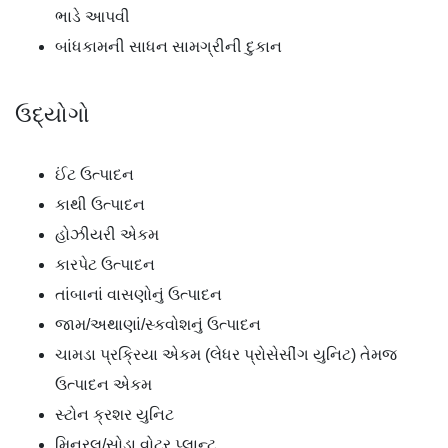
ભાડે આપવી
બાંધકામની સાધન સામગ્રીની દુકાન
ઉદ્યોગો
ઈંટ ઉત્પાદન
કાથી ઉત્પાદન
હોઝીયરી એકમ
કારપેટ ઉત્પાદન
તાંબાનાં વાસણોનું ઉત્પાદન
જામ/અથાણાં/સ્કવોશનું ઉત્પાદન
ચામડા પ્રક્રિયા એકમ (લેધર પ્રોસેસીંગ યુનિટ) તેમજ
ઉત્પાદન એકમ
સ્ટોન ક્રશર યુનિટ
મિનરલ/સોડા વોટર પ્લાન્ટ