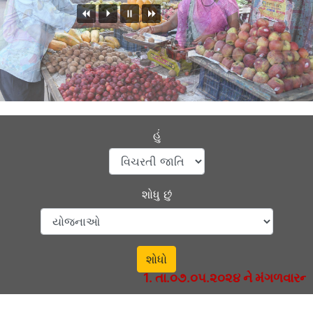
હું
શોધુ છું
શોધો
1. તા.૦૭.૦૫.૨૦૨૪ ને મંગળવારના ર