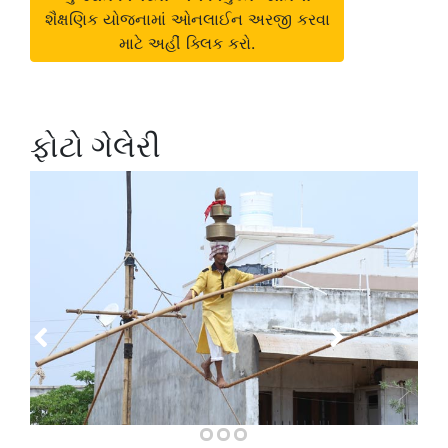
શૈક્ષણિક યોજનામાં ઓનલાઈન અરજી કરવા
માટે અહીં ક્લિક કરો.
ફોટો ગેલેરી