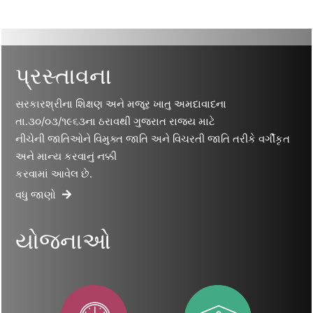
પ્રસ્તાવના
સરકારશ્રીના શિક્ષણ અને મજૂર ખાતુ અમદાવાદના
તા.૩૦/૦૩/૧૯૬૩ના ઠરાવથી ગુજરાત રાજ્ય માટે
નીચેની જાતિઓને વિમુક્ત જાતિ અને વિચરતી જાતિ તરીકે વર્ગીકૃત
અને માન્ય કરવાનું નક્કી
કરવામાં આવેલ છે.
વધુ જાણો
યોજનાઓ