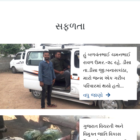
સફળતા
હું બળવંતભાઈ ચમનભાઈ
રાવળ ઉમર.-૨૮ રહે. ડીસા
તા.ડીસા જી.બનાસકાંઠા,
મારો જન્મ એક ગરીબ
પરિવારમાં થયો હતો...
વધુ જાણો
ગુજરાત વિચરતી અને
વિમુક્ત જાતિ વિકાસ