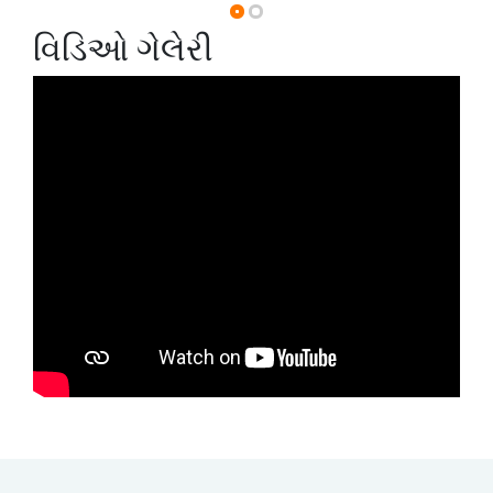
વિડિઓ ગેલેરી