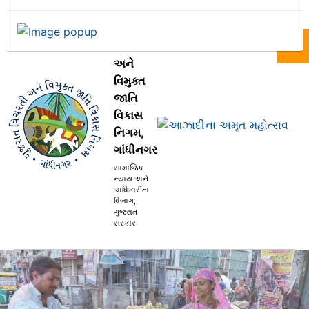
ગુજરાત
વિચરતી
☰
અને
વિમુક્ત
જાતિ
વિકાસ
નિગમ,
ગાંધીનગર
સામાજિક
ન્યાય અને
અધિકારીતા
વિભાગ,
ગુજરાત
સરકાર