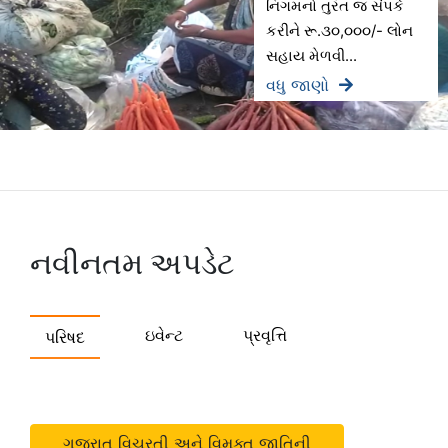
નિગમનો તુરંત જ સંપર્ક
કરીને રૂ.૩૦,૦૦૦/- લોન
સહાય મેળવી...
વધુ જાણો
નવીનતમ અપડેટ
ઇવેન્ટ
પ્રવૃત્તિ
પરિષદ
ગુજરાત વિચરતી અને વિમુક્ત જાતિની