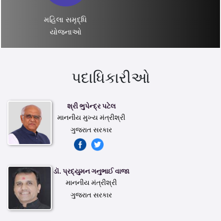
મહિલા સમૃદ્ધિ
યોજનાઓ
પદાધિકારીઓ
શ્રી ભુપેન્દ્ર પટેલ
માનનીય મુખ્ય મંત્રીશ્રી
ગુજરાત સરકાર
ડૉ. પ્રદ્યુમન ગનુભાઈ વાજા
માનનીય મંત્રીશ્રી
ગુજરાત સરકાર