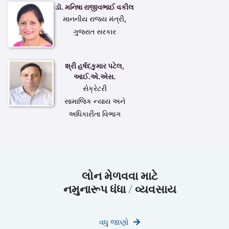
ડૉ. મનિષા રાજીવભાઈ વકીલ
માનનીય રાજ્ય મંત્રી,
ગુજરાત સરકાર
શ્રી હર્ષદકુમાર પટેલ,
આઈ.એ.એસ.
સેક્રેટરી
સામાજિક ન્યાય અને
અધિકારીતા વિભાગ
લોન મેળવવા માટે
નમુનારૂપ ધંધા / વ્યવસાય
વધુ જાણો