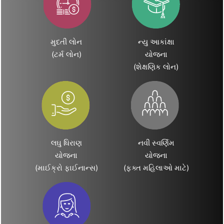
મુદતી લોન
ન્યુ આકાંક્ષા
(ટર્મ લોન)
યોજના
(શેક્ષણિક લોન)
લઘુ ધિરાણ
નવી સ્વર્ણિમ
યોજના
યોજના
(માઈક્રો ફાઈનાન્સ)
(ફક્ત મહિલાઓ માટે)