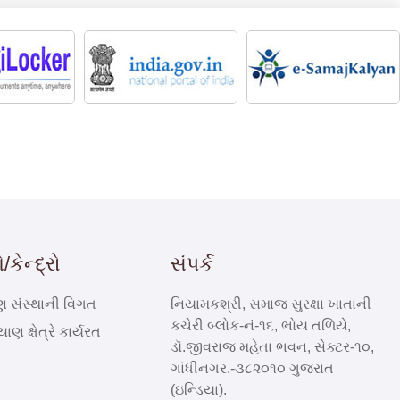
કેન્દ્રો
સંપર્ક
ણ સંસ્થાની વિગત
નિયામકશ્રી, સમાજ સુરક્ષા ખાતાની
કચેરી બ્લોક-નં-૧૬, ભોય તળિયે,
યાણ ક્ષેત્રે કાર્યરત
ડૉ.જીવરાજ મહેતા ભવન, સેક્ટર-૧૦,
ગાંધીનગર.-૩૮૨૦૧૦ ગુજરાત
(ઇન્ડિયા).