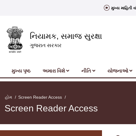
મુખ્ય માહિતી વા
નિયામક, સમાજ સુરક્ષા
ગુજરાત સરકાર
મુખ્‍ય પૃષ્ઠ
અમારા વિશે
નીતિ
યોજનાઓ
હોમ
Screen Reader Access
Screen Reader Access