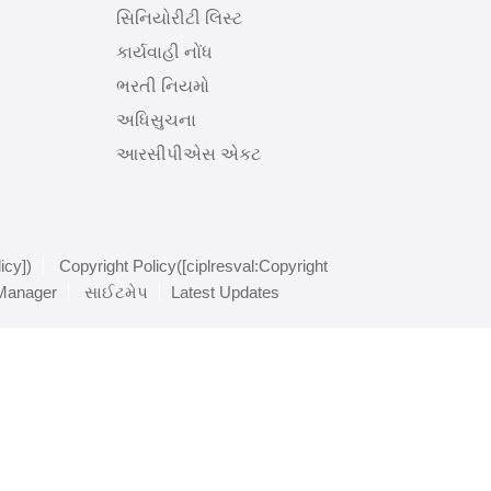
સિનિયોરીટી લિસ્ટ
કાર્યવાહી નોંધ
ભરતી નિયમો
અધિસુચના
આરસીપીએસ એકટ
icy])
Copyright Policy([ciplresval:Copyright
 Manager
સાઈટમેપ
Latest Updates