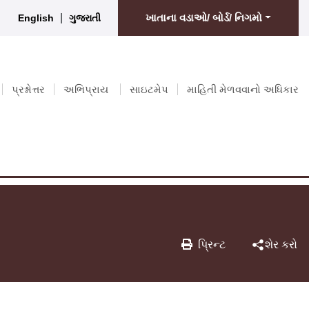
|
ખાતાના વડાઓ/ બોર્ડ/ નિગમો
English
ગુજરાતી
પ્રશ્નોત્તર
અભિપ્રાય
સાઇટમેપ
માહિતી મેળવવાનો અધિકાર
પ્રિન્ટ
શેર કરો