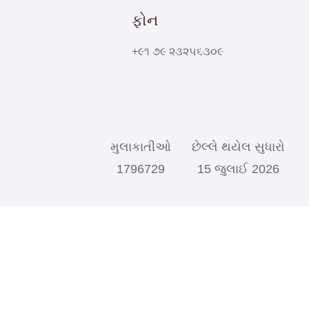
ફોન
+૯૧ ૭૯ ૨૩૨૫૬૩૦૯
મુલાકાતીઓ
છેલ્લે થયેલ સુધારો
1796729
15 જુલાઈ 2026