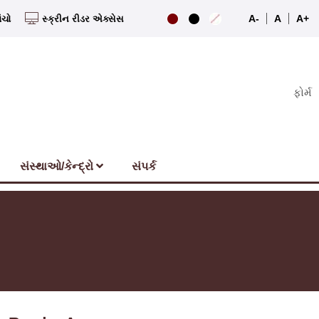
A-
A
A+
ંચો
સ્ક્રીન રીડર એક્સેસ
ફોર્મ
સંસ્થાઓ/કેન્દ્રો
સંપર્ક