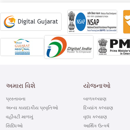
અમારા વિશે
યોજનાઓ
પ્રસ્તાવના
બાળકલ્યાણ
અન્ય કાયદાકીય પ્રવૃતિઓ
દિવ્યાંગ કલ્યાણ
વહીવટી માળખું
વૃધ્ધ કલ્યાણ
સિધ્ધિઓ
આર્થિક ઉત્કર્ષ