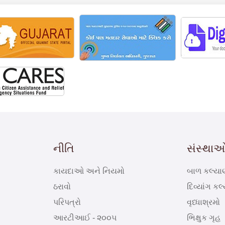
નીતિ
સંસ્થાઓ/
કાયદાઓ અને નિયમો
બાળ કલ્યા
ઠરાવો
દિવ્યાંગ કલ્
પરિપત્રો
વૃધ્ધાશ્રમો
આરટીઆઈ - ૨૦૦૫
ભિક્ષુક ગૃહ