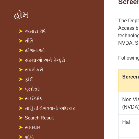
Scree
હોમ
The Depa
Accessibi
અમારા વિષે
technolog
નીતિ
NVDA, S
યોજનાઓ
Following
સંસ્થાઓ અને કેન્દ્રો
સંપર્ક કરો
Screen
ફોર્મ
પ્રશ્નોત્તર
સાઈટમેપ
Non Vi
(NVDA
માહિતી મેળવવાનો અધિકાર
Search Result
Hal
સમાચાર
શોધો