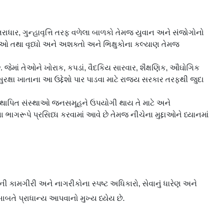
િરાધાર, ગુન્હાવૃત્તિ તરફ વળેલા બાળકો તેમજ યુવાન અને સંજોગોનો
ઓ તથા વૃધ્ધો અને અશક્તો અને ભિક્ષુકોના કલ્યાણ તેમજ
જેમાં તેઓને ખોરાક, કપડાં, વૈદકિય સારવાર, શૈક્ષણિક, ઔઘોગિક
રક્ષા ખાતાના આ ઉદ્દેશો પાર પાડવા માટે રાજ્ય સરકાર તરફથી જુદા
સ્થાપિત સંસ્થાઓ જનસમૂહને ઉપયોગી થાય તે માટે અને
ાગરૂપે પ્રસિધ્ધ કરવામાં આવે છે તેમજ નીચેના મુદ્દાઓને ધ્યાનમાં
 કામગીરી અને નાગરીકોના સ્પષ્ટ અધિકારો, સેવાનું ધારેણ અને
તે પ્રાધાન્ય આપવાનો મુખ્ય ધ્યેય છે.