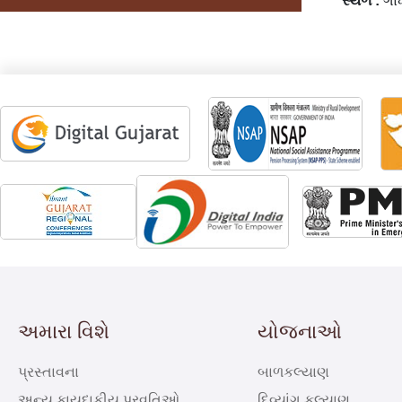
સ્થળ :
ગા
અમારા વિશે
યોજનાઓ
પ્રસ્તાવના
બાળકલ્યાણ
અન્ય કાયદાકીય પ્રવૃતિઓ
દિવ્યાંગ કલ્યાણ