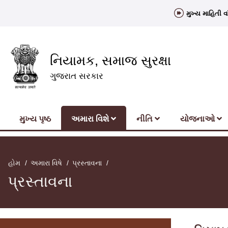
મુખ્ય માહિતી વા
નિયામક, સમાજ સુરક્ષા
ગુજરાત સરકાર
મુખ્‍ય પૃષ્ઠ
અમારા વિશે
નીતિ
યોજનાઓ
હોમ
અમારા વિષે
પ્રસ્તાવના
પ્રસ્તાવના