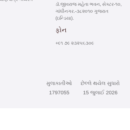
ડૉ.જીવરાજ મહેતા ભવન, સેક્ટર-૧૦,
ગાંધીનગર.-૩૮૨૦૧૦ ગુજરાત
(ઇન્ડિયા).
ફોન
+૯૧ ૭૯ ૨૩૨૫૬૩૦૯
મુલાકાતીઓ
છેલ્લે થયેલ સુધારો
1797055
15 જુલાઈ 2026