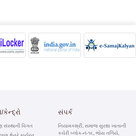
કેન્દ્રો
સંપર્ક
ણ સંસ્થાની વિગત
નિયામકશ્રી, સમાજ સુરક્ષા ખાતાની
કચેરી બ્લોક-નં-૧૬, ભોય તળિયે,
યાણ ક્ષેત્રે કાર્યરત