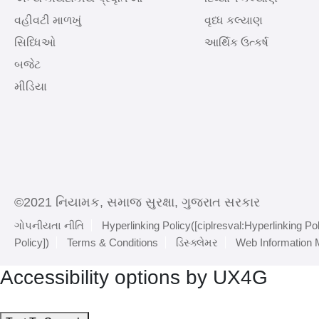
વહીવટી માળખું
વૃધ્ધ કલ્યાણ
સિધ્ધિઓ
આર્થિક ઉત્કર્ષ
બજેટ
મીડિયા
©2021 નિયામક, સમાજ સુરક્ષા, ગુજરાત સરકાર
ગોપનીયતા નીતિ
Hyperlinking Policy([ciplresval:Hyperlinking Pol
Policy])
Terms & Conditions
ડિસ્ક્લેમર
Web Information
Accessibility options by UX4G