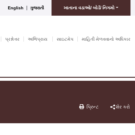
|
ખાતાના વડાઓ/ બોર્ડ/ નિગમો
English
ગુજરાતી
પ્રશ્નોત્તર
અભિપ્રાય
સાઇટમેપ
માહિતી મેળવવાનો અધિકાર
પ્રિન્ટ
શેર કરો