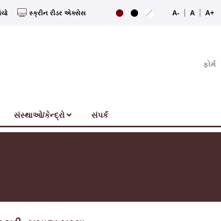
A-
A
A+
ંચો
સ્ક્રીન રીડર એક્સેસ
ફોર્મ
સંસ્થાઓ/કેન્દ્રો
સંપર્ક