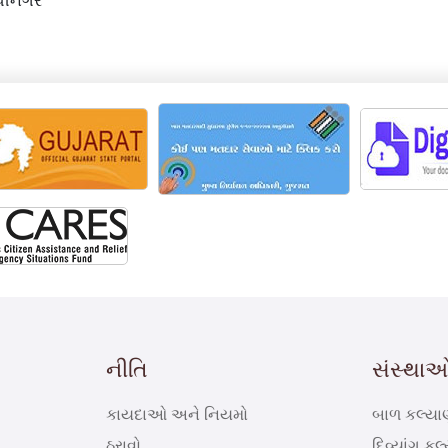
ંધીનગર
નીતિ
સંસ્થાઓ/
કાયદાઓ અને નિયમો
બાળ કલ્યા
ઠરાવો
દિવ્યાંગ કલ્