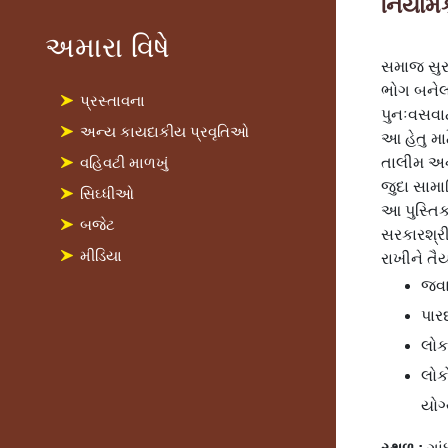
નિયામક
અમારા વિષે
સમાજ સુરક
ભોગ બનેલ
પ્રસ્તાવના
પુનઃવસવાટ
અન્ય કાયદાકીય પ્રવૃતિઓ
આ હેતુ મા
વહિવટી માળખું
તાલીમ અને
જુદા સામ
સિઘ્ધીઓ
આ પુસ્તિ
બજેટ
સરકારશ્રી
મીડિયા
રાખીને તૈ
જવા
પાર
લોક
લોક
યોગ