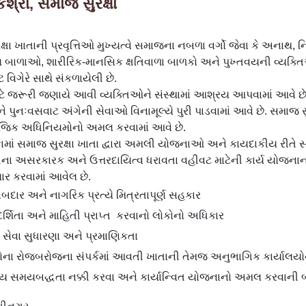
શ્રી, સમાજ સુરક્ષા
્ષા ખાતાની પ્રવૃત્તિઓ મુખ્યત્વે સમાજના નબળા વર્ગો જેવા કે અનાથ, ન
 બાળાઓ, શારીરિક-માનસિક ક્ષતિવાળા બાળકો અને પુખ્તવયની વ્યક્તિ
 વિગેરે સાથે સંકળાયેલી છે.
ટે જરૂરી જણાયે આવી વ્યક્તિઓને સંસ્થામાં આશ્રય આપવામાં આવે છે. 
 પુનઃવસવાટ અંગેની સેવાઓ વિનામૂલ્યે પુરી પાડવામાં આવે છે. સમાજ સુ
ાજિક અધિનિયમોનો અમલ કરવામાં આવે છે.
કામાં સમાજ સુરક્ષા ખાતા દ્વારા અમલી યોજનાઓ અને કાયદાકીય રીતે 
ના અસરકારક અને ઉત્તરદાયિત્વ ધરાવતા વહીવટ માટેની કાર્ય યોજનાના ભ
યાર કરવામાં આવેલ છે.
બદાર અને નાગરિક પ્રત્યે મિત્રતાપૂર્ણ સહકાર
દર્શિતા અને માહિતી પ્રાપ્ત કરવાનો લોકોનો અધિકાર
 સેવા સુધારણા અને પ્રમાણિકતા
ોના રોજબરોજના સંપર્કમાં આવતી ખાતાની તેમજ અનુભાગિક કાર્યાલયોની
્ય સમયબદ્ધતા નક્કી કરવા અને કાર્યાન્વિત યોજનાનો અમલ કરવાની બાબ