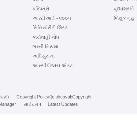
પરિપત્રો
વૃધ્ધાશ્રમો
આરટીઆઈ - ૨૦૦૫
ભિક્ષુક ગૃહ
સિનિયોરીટી લિસ્ટ
કાર્યવાહી નોંધ
ભરતી નિયમો
અધિસુચના
આરસીપીએસ એકટ
icy])
Copyright Policy([ciplresval:Copyright
 Manager
સાઈટમેપ
Latest Updates