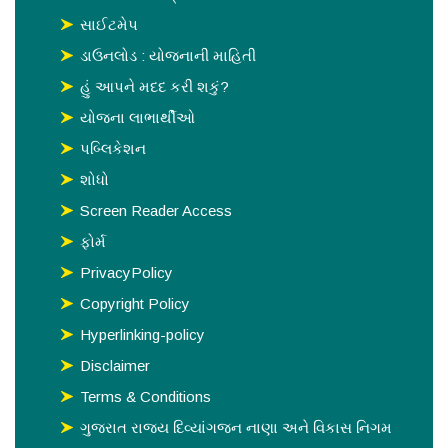
સાઈટમેપ
ડાઉનલોડ : યોજનાની માહિતી
હું આપને મદદ કરી શકું?
યોજના લાભાર્થીઓ
પબ્લિકેશન
શોધો
Screen Reader Access
ફોર્મ
PrivacyPolicy
Copyright Policy
Hyperlinking-policy
Disclaimer
Terms & Conditions
ગુજરાત રાજય દિવ્યાંગજન નાણા અને વિકાસ નિગમ