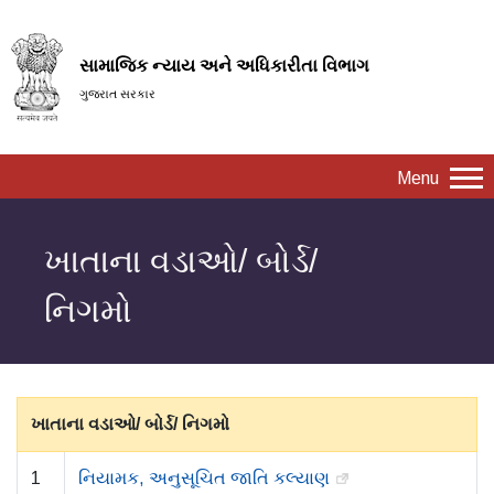
સામાજિક ન્યાય અને અધિકારીતા વિભાગ
ગુજરાત સરકાર
Menu
ખાતાના વડાઓ/ બોર્ડ/
નિગમો
ખાતાના વડાઓ/ બોર્ડ/ નિગમો
1
નિયામક, અનુસૂચિત જાતિ કલ્યાણ