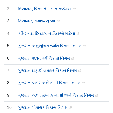
2
નિયામક, વિકસતી જાતિ કલ્યાણ
3
નિયામક, સમાજ સુરક્ષા
4
કમિશનર, દિવ્યાંગ વ્યક્તિઓ માટેના
5
ગુજરાત અનુસૂચિત જાતિ વિકાસ નિગમ
6
ગુજરાત પછાત વર્ગ વિકાસ નિગમ
7
ગુજરાત સફાઈ કામદાર વિકાસ નિગમ
8
ગુજરાત ઠાકોર અને કોળી વિકાસ નિગમ
9
ગુજરાત અલ્પ સંખ્યક નાણાં અને વિકાસ નિગમ
10
ગુજરાત ગોપાલક વિકાસ નિગમ