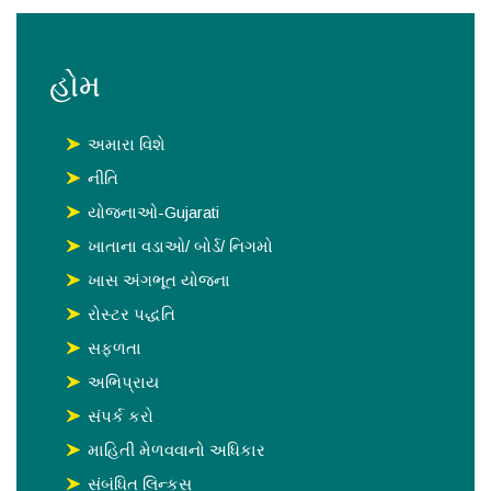
હોમ
અમારા વિશે
નીતિ
યોજનાઓ-Gujarati
ખાતાના વડાઓ/ બોર્ડ/ નિગમો
ખાસ અંગભૂત યોજના
રોસ્‍ટર પદ્ધતિ
સફળતા
અભિપ્રાય
સંપર્ક કરો
માહિતી મેળવવાનો અધિકાર
સંબંધિત લિન્કસ્