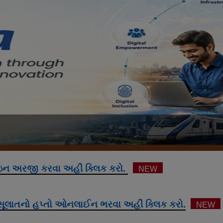
ન અરજી કરવા અહીં ક્લિક કરો.
NEW
સૂલાતનો હપ્તો ઓનલાઈન ભરવા અહીં ક્લિક કરો.
NEW