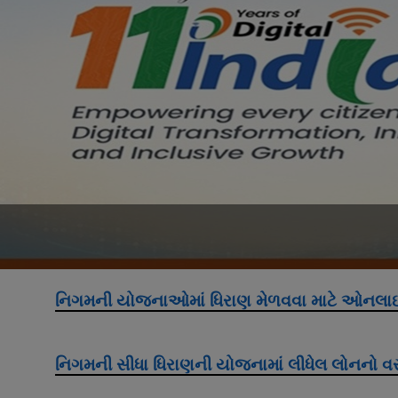
નિગમની યોજનાઓમાં ધિરાણ મેળવવા માટે ઓનલાઇ
નિગમની સીધા ધિરાણની યોજનામાં લીધેલ લોનનો વ