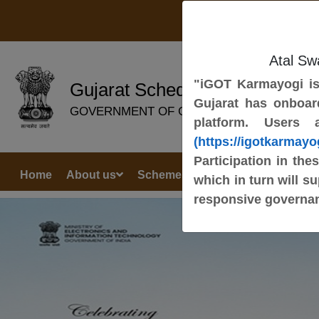
Skip to Main Content
Atal Sw
"iGOT Karmayogi is 
Gujarat Schedule Caste Devel
Gujarat has onboar
GOVERNMENT OF GUJARAT
platform. Users
(https://igotkarmayog
Participation in the
Home
About us
Schemes
Beneficiaries
Dow
which in turn will s
responsive governa