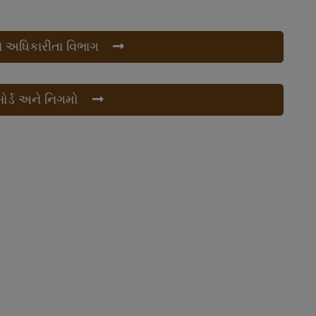
 અધિકારીતા વિભાગ
ોર્ડ અને નિગમો