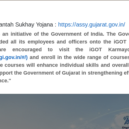
A-
A
A+
Screen Reader Access
antah Sukhay Yojana :
https://assy.gujarat.gov.in/
an initiative of the Government of India. The Go
opment Corporation
ded all its employees and officers onto the iGOT
 are encouraged to visit the iGOT Karmayo
i.gov.in/#/)
and enroll in the wide range of courses
se courses will enhance individual skills and overall 
nload
Contact
upport the Government of Gujarat in strengthening ef
nce."