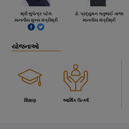
શ્રી ભુપેન્દ્ર પટેલ
ડૉ. પ્રદ્યુમન ગનુભાઈ વાજા
માનનીય મુખ્ય મંત્રીશ્રી
માનનીય મંત્રીશ્રી
યોજનાઓ
શિક્ષણ
આર્થિક ઉત્કર્ષ