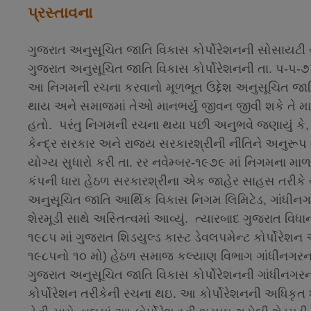
પ્રસ્તાવના
ગુજરાત અનુસૂચિત જાતિ વિકાસ કોર્પોરેશનની સોસાયટી 
ગુજરાત અનુસૂચિત જાતિ વિકાસ કોર્પોરેશનની તા. પ-પ-
આ નિગમની રચના કરવાનો મૂળભૂત ઉદ્દેશ અનુસૂચિત જાતિ
થાય અને સમાજમાં તેઓ માનભર્યુ જીવન જીવી શકે તે માટ
હતો. પરંતુ નિગમની રચના થયા પછી અનુભવે જણાયું કે
કેન્‍દ્ર સરકાર અને રાજય સરકારશ્રીની નીતિને અનુરૂપ
યોગ્‍ય સુધારો કરી તા. રર નવેમ્‍બર-૧૯૭૯ માં નિગમના મ
કંપની ધારા હેઠળ સરકારશ્રીના એક જાહેર સાહસ તરીકે ર
અનુસૂચિત જાતિ આર્થિક વિકાસ નિગમ લિમિટેડ, ગાંધીનગ
શેરમૂડી સાથે અસ્તિત્‍વમાં આવ્‍યું. ત્‍યારબાદ ગુજરાત વ
૧૯૮પ માં ગુજરાત શિડયુલ્‍ડ કાસ્‍ટ ડેવલપમેન્‍ટ કોર્પોર
૧૯૮પનો ૧૦ મો) હેઠળ સમાજ કલ્‍યાણ વિભાગ ગાંધીનગરના
ગુજરાત અનુસૂચિત જાતિ વિકાસ કોર્પોરેશનની ગાંધીનગરની ત
કોર્પોરેશન તરીકેની રચના થઇ. આ કોર્પોરેશનની અધિકૃત શ