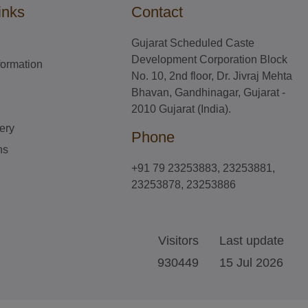
inks
Contact
Gujarat Scheduled Caste
Development Corporation Block
nformation
No. 10, 2nd floor, Dr. Jivraj Mehta
Bhavan, Gandhinagar, Gujarat -
2010 Gujarat (India).
ery
Phone
ns
+91 79 23253883, 23253881,
23253878, 23253886
Visitors
Last update
930449
15 Jul 2026