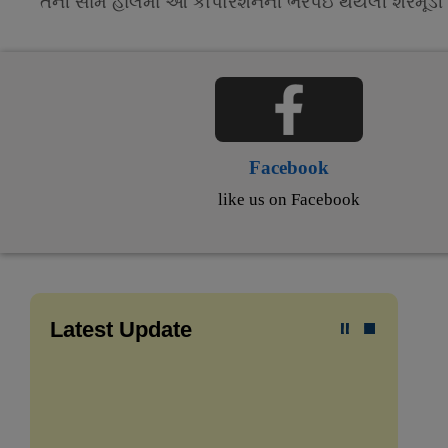
તેની સામે હાલમાં આ કોર્પોરેશનની ભરપઇ થયેલી શેરમૂડી 
Facebook
like us on Facebook
Latest Update