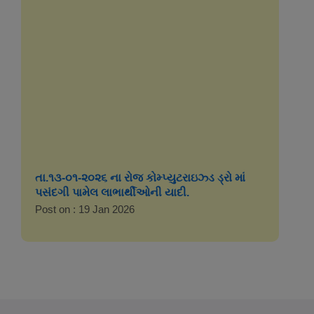
તા.૧૩-૦૧-૨૦૨૬ ના રોજ કોમ્પ્યુટરાઇઝ્ડ ડ્રો માં
પસંદગી પામેલ લાભાર્થીઓની યાદી.
Post on : 19 Jan 2026
તા.૨૪-૦૯-૨૦૨૫ ના રોજ કોમ્પ્યુટરાઝ્ડ ડ્રો માં
પસંદગી પામેલ લાભાર્થીઓની યાદી
Post on : 26 Sep 2025
તા.૨૮-૦૭-૨૦૨૫ ના રોજ કોમ્પ્યુટરાઝ્ડ ડ્રો માં