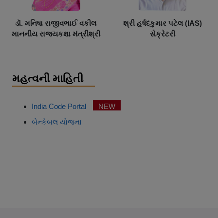
ડૉ. મનિષા રાજીવભાઈ વકીલ
શ્રી હર્ષદકુમાર પટેલ (IAS)
માનનીય રાજ્યકક્ષા મંત્રીશ્રી
સેક્રેટરી
મહત્વની માહિતી
India Code Portal
NEW
બેન્કેબલ યોજના