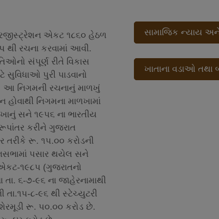
સામાજિક ન્યાય અને
રજીસ્‍ટ્રેશન એકટ ૧૮૬૦ હેઠળ
૭પ થી રચના કરવામાં આવી.
ઓનો સંપૂર્ણ રીતે વિકાસ
ખાતાના વડાઓ તથા બ
ે સુવિધાઓ પુરી પાડવાનો
, આ નિગમની રચનાનું માળખું
 ન હોવાથી નિગમના માળખામાં
ાળખાનું સને ૧૯પ૬ ના ભારતીય
ૂપાંતર કરીને ગુજરાત
ર તરીકે રૂ. ૧પ.૦૦ કરોડની
િધાનસભામાં પસાર થયેલ સને
ેશન એકટ-૧૯૮પ (ગુજરાતનો
 તા. ૬-૭-૯૬ ના જાહેરનામાથી
ા.૧પ-૮-૯૬ થી સ્‍ટેચ્‍યુટરી
ેરમૂડી રૂ. પ૦.૦૦ કરોડ છે.