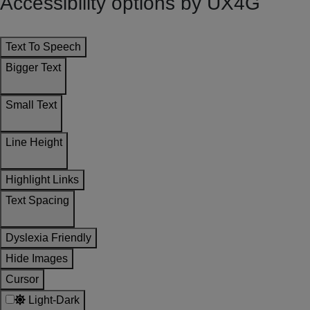
Accessibility options by UX4G
NIPUN BHARAT MISSION (DISKSHA)
Post on : 23 Mar 2022
Text To Speech
Bigger Text
તા.૦૫-૦૧-૨૦૨૧ ના રોજ કોમ્પ્યુટરાઝ્ડ ડ્રો માં
પસંદગી પામેલ લાભાર્થીઓની યાદી
Small Text
Post on : 08 Jan 2021
Line Height
નિયામક મંડળ માં નિયામક તરીકે રાજીનામું આપવા
બાબત
Highlight Links
Post on : 24 Aug 2020
Text Spacing
કોમ્પુટરાઇઝ્ડ ડ્રો માં પસંદગી પામેલ લાભાર્થીઓની
Dyslexia Friendly
યાદી ૨૦૨૦
Hide Images
Post on : 05 Aug 2020
Cursor
Light-Dark