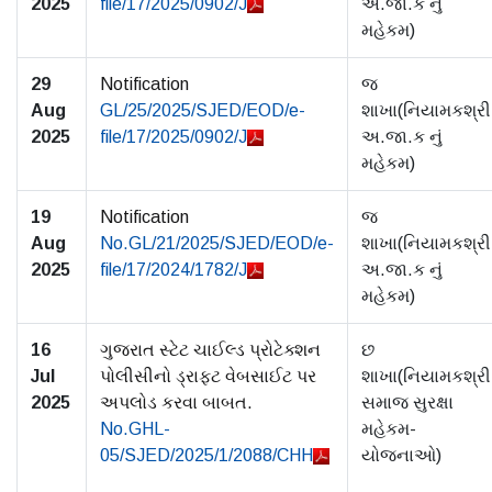
2025
file/17/2025/0902/J
અ.જા.ક નું
મહેકમ)
29
Notification
જ
Aug
GL/25/2025/SJED/EOD/e-
શાખા(નિયામકશ્રી
2025
file/17/2025/0902/J
અ.જા.ક નું
મહેકમ)
19
Notification
જ
Aug
No.GL/21/2025/SJED/EOD/e-
શાખા(નિયામકશ્રી
2025
file/17/2024/1782/J
અ.જા.ક નું
મહેકમ)
16
ગુજરાત સ્ટેટ ચાઈલ્ડ પ્રોટેક્શન
છ
Jul
પોલીસીનો ડ્રાફ્ટ વેબસાઈટ પર
શાખા(નિયામકશ્રી
2025
અપલોડ કરવા બાબત.
સમાજ સુરક્ષા
No.GHL-
મહેકમ-
05/SJED/2025/1/2088/CHH
યોજનાઓ)