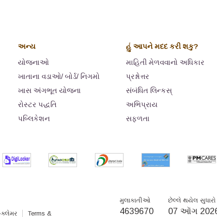
અન્ય
હું આપને મદદ કરી શકુ?
યોજનાઓ
માહિતી મેળવવાનો અધિકાર
ખાતાના વડાઓ/ બોર્ડ/ નિગમો
પ્રશ્નોત્તર
ખાસ અંગભૂત યોજના
સંબંધિત લિન્કસ્
રોસ્‍ટર પદ્ધતિ
અભિપ્રાય
પબ્લિકેશન
સફળતા
મુલાકાતીઓ
છેલ્લે થયેલ સુધારો
4639670
07 ઑગ 202
્ક્લેમર
Terms &