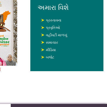
અમારા વિશે
પ્રસ્તાવના
પ્રવૃતિઓ
વહીવટી માળખું
સમાચાર
મીડિયા
બજેટ