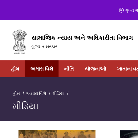
મુખ્ય મ
સામાજિક ન્યાય અને અધિકારીતા વિભાગ
ગુજરાત સરકાર
હોમ
અમારા વિશે
નીતિ
યોજનાઓ
ખાતાના વડ
હોમ
અમારા વિશે
મીડિયા
મીડિયા