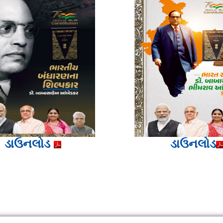
ડાઉનલોડ
ડાઉનલોડ