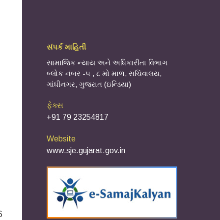
સંપર્ક માહિતી
સામાજિક ન્યાય અને અધિકારીતા વિભાગ
બ્લોક નંબર -૫ , ૮ મો માળ, સચિવાલય,
ગાંધીનગર, ગુજરાત (ઇન્ડિયા)
ફેક્સ
+91 79 23254817
Website
www.sje.gujarat.gov.in
6