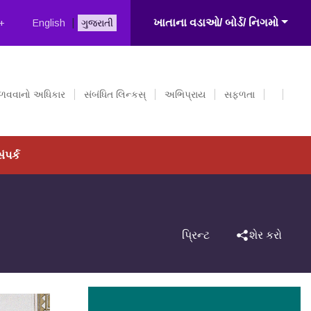
+
|
ખાતાના વડાઓ/ બોર્ડ/ નિગમો
English
ગુજરાતી
ેળવવાનો અધિકાર
સંબંધિત લિન્કસ્
અભિપ્રાય
સફળતા
ંપર્ક
પ્રિન્ટ
શેર કરો