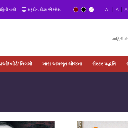
A-
A
A
ાહિતી વાંચો
સ્ક્રીન રીડર એક્સેસ
માહિતી મ
ાઓ/ બોર્ડ/ નિગમો
ખાસ અંગભૂત યોજના
રોસ્‍ટર પદ્ધતિ
સ