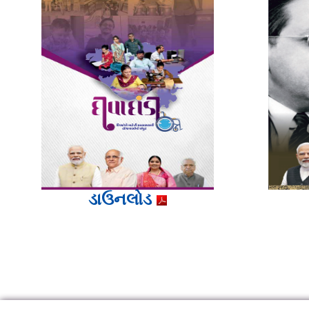
ડાઉનલોડ