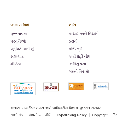
અમારા વિશે
નીતિ
પ્રસ્તાવના
કાયદા અને નિયમો
પ્રવૃતિઓ
ઠરાવો
વહીવટી માળખું
પરિપત્રો
સમાચાર
કાર્યવાહી નોંધ
મીડિયા
અધિસુચના
ભરતી નિયમો
©2021 સામાજિક ન્યાય અને અધિકારીતા વિભાગ, ગુજરાત સરકાર
સાઈટમેપ
ગોપનીયતા નીતિ
Hyperlinking Policy
Copyright
ડિસ