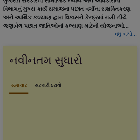
ગુજરાત સરકારના સામાજિક ન્યાય અને અધિકારીતા
વિભાગનું મુખ્ય કાર્ય સમાજના પછાત વર્ગોના સશક્તિકરણ
અને આર્થિક કલ્યાણ દ્વારા વિકાસને કેન્દ્રમાં રાખી નીચે
જણાવેલ પછાત જાતિઓનાં કલ્યાણ માટેની યોજનાઓ...
વધુ વાંચો...
નવીનતમ સુધારો
સમાચાર
સરકારી ઠરાવો