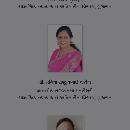
દિવ્યાંગજનો માટેની રાષ્ટ્રીય નીતીના મુસદ્દા પરત્વેના સુચનો/
સામાજિક ન્યાય અને અધિકારીતા વિભાગ, ગુજરાત
ટીપ્પણીઓ તા- ૨૫/૦૮/૨૦૨૨ સુધીમાં મોકલી આપવ
04 Apr 2022
કામગીરી અંદાજપત્ર સને ૨૦૨૨-૨૦૨૩
23 Mar 2022
NIPUN BHARAT MISSION (DISKSHA)
ડૉ. મનિષા રાજીવભાઈ વકીલ
04 Aug 2021
માનનીય રાજ્યકક્ષા મંત્રીશ્રી
મુખ્યમંત્રી બાળ સેવા યોજના હેઠળના ઠરાવો અને
સામાજિક ન્યાય અને અધિકારીતા વિભાગ, ગુજરાત
અરજીપત્રકો.
28 Jul 2021
કોવીડ-૧૯ મહામારીના સમયગાળા દરમિયાન માતા/પિતા પૈકી