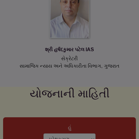
એક વાલીનું અવસાન થયેલ હોય તેવા બાળકોને સહાય કરવા
બ
27 Jul 2021
મુખ્યમંત્રી બાળ સેવા યોજના નક્કી કરેલ વય મર્યાદામાં સુધારો
કરવા બાબત.
શ્રી હર્ષદકુમાર પટેલ IAS
સેક્રેટરી
સામાજિક ન્યાય અને અધિકારીતા વિભાગ, ગુજરાત
26 Jul 2021
અનુસૂચિત જાતી / જનજાતી (અત્યાચાર નિવારણ) નિયમો,
૧૯૯૫ ના નિયમ-૧૬ અન્વયે માન.મુખ્યમંત્રીશ્રીના અધ્ય્ક્
યોજનાની માહિતી
09 Jul 2021
SCHEDULED CASTES SUB PLAN 2020-2021
હું
11 Jun 2021