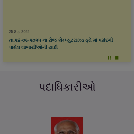
25 Sep 2025
તા.૨૪-૦૯-૨૦૨૫ ના રોજ કોમ્પ્યુટરાઝ્ડ ડ્રો માં પસંદગી
પામેલ લાભાર્થીઓની યાદી
19 Aug 2025
ડૉ. બાબાસાહેબ આંબેડકર - જીવન યાત્રા
પદાધિકારીઓ
19 Aug 2025
Bandharan na Shilpkar
30 Jul 2025
Recruitment of Legal Consultant (Contractual)