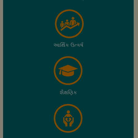
સુગમ્ય ભારત એપ્લીકેશન અંતર્ગત ફરિયાદ નિવારણ માટે
રાજ્ય કક્ષાએ અને જિલ્લા કક્ષાએ નોડલ અધિકારી જાહેર ક
03 Mar 2021
સુગમ્ય ભારત એપ્લીકેશન અંતર્ગત ફરિયાદ નિવારણ માટે
આર્થિક ઉત્કર્ષ
વિભાગ કક્ષાએ નોડલ અધિકારી જાહેર કરવા બાબત
17 Feb 2021
No.G/L/02/2021/JJA/10/2017/769493/CHH
શૈક્ષણિક
17 Feb 2021
અનુસુચીત જાતી વિકાસ નિગમ અને ગુજરાત સફાઈ કામદાર
વિકાસ નિગમ ગાંધીનગરના અધ્યક્ષશ્રીની જગ્યાનો હવાલો શ્
05 Feb 2021