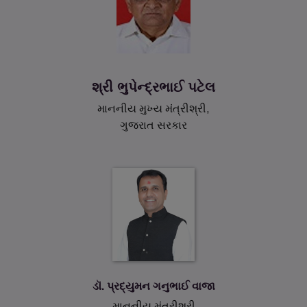
09 Oct 2024
ચાઇલ્ડ વેલ્ફેર કમિટીના ચેરમેન અને સભ્યો તેમજ જુવેનાઈલ
જસ્ટીસ બોર્ડના સભ્યોની નિમણૂક
શ્રી ભુપેન્દ્રભાઈ પટેલ
માનનીય મુખ્ય મંત્રીશ્રી,
15 Jun 2024
ગુજરાત સરકાર
AADHAAR (TARGETED DELIVERY OF FINANCIAL
AND OTHER SUBSIDIES, BENEFITS AND
SERVICES) ACT,2016
11 Jun 2024
ACT,2016 અંતર્ગત વિકસતી જાતિ કલ્યાણ પ્રભાગ હેઠળની
વિવિધ યોજનાઓના Notification બહાર પાડવા બાબત
ડૉ. પ્રદ્યુમન ગનુભાઈ વાજા
18 Aug 2022
માનનીય મંત્રીશ્રી