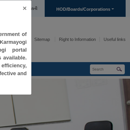
×
|
English
ગુજરાતી
HOD/Boards/Corporations
vernment of
Feedback
Sitemap
Right to Information
Useful links
 Karmayogi
gi portal
 available.
efficiency,
fective and