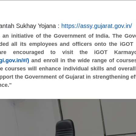
A-
A
A+
Screen Reader Access
antah Sukhay Yojana :
https://assy.gujarat.gov.in/
an initiative of the Government of India. The Go
Form
FAQ
ded all its employees and officers onto the iGOT
 are encouraged to visit the iGOT Karmayo
i.gov.in/#/)
and enroll in the wide range of courses
se courses will enhance individual skills and overall 
izations
Of Problems Prevention
Contact
upport the Government of Gujarat in strengthening ef
nce."