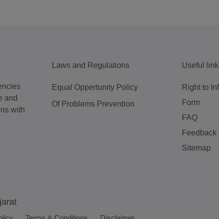
Laws and Regulations
Useful lin
encies
Equal Oppertunity Policy
Right to I
e and
Form
Of Problems Prevention
ons with
FAQ
Feedback
Sitemap
jarat
olicy
Terms & Conditions
Disclaimer