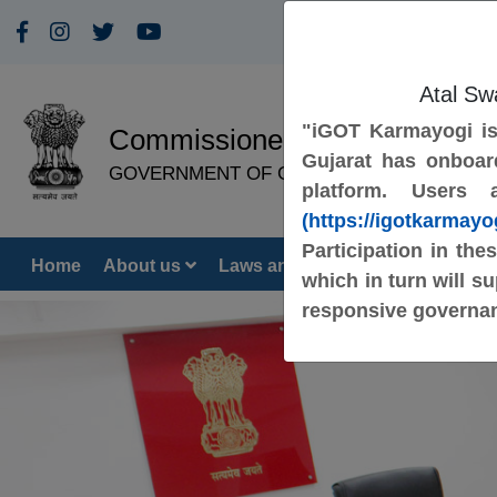
Skip to Main Content
Atal Sw
"iGOT Karmayogi is 
Commissioner of Disability
Gujarat has onboar
GOVERNMENT OF GUJARAT
platform. Users
(https://igotkarmayog
Participation in the
Home
About us
Laws and Regulations
Organ
which in turn will s
responsive governa