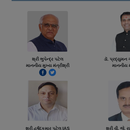
શ્રી ભુપેન્દ્ર પટેલ
ડૉ. પ્રદ્યુમન
માનનીય મુખ્ય મંત્રીશ્રી
માનનીય મં
શ્રી હર્ષદકુમાર પટેલ IAS
શ્રી વી. જે. 