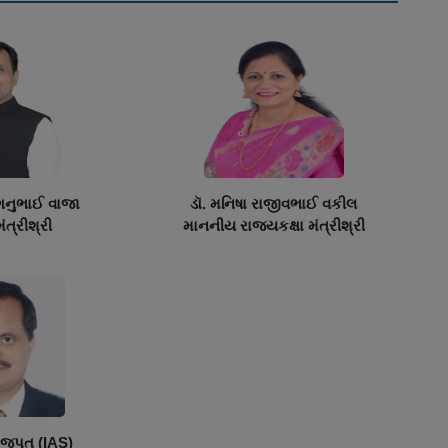
 ગનુભાઈ વાજા
ડૉ. મનિષા રાજીવભાઈ વકીલ
ત્રીશ્રી
માનનીય રાજ્યકક્ષા મંત્રીશ્રી
રાજપુત (IAS)