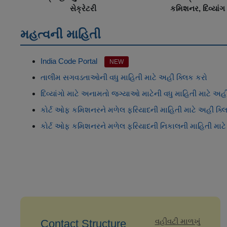
સેક્રેટરી
કમિશનર, દિવ્યાંગ
મહત્વની માહિતી
India Code Portal
NEW
તાલીમ સગવડતાઓની વધુ માહિતી માટે અહીં ક્લિક કરો
દિવ્યાંગો માટે અનામતો જગ્યાઓ માટેની વધુ માહિતી માટે અહીં
કોર્ટ ઓફ કમિશનરને મળેલ ફરિયાદની માહિતી માટે અહીં ક્લ
કોર્ટ ઓફ કમિશનરને મળેલ ફરિયાદની નિકાલની માહિતી માટે 
વહીવટી માળખું
Contact Structure