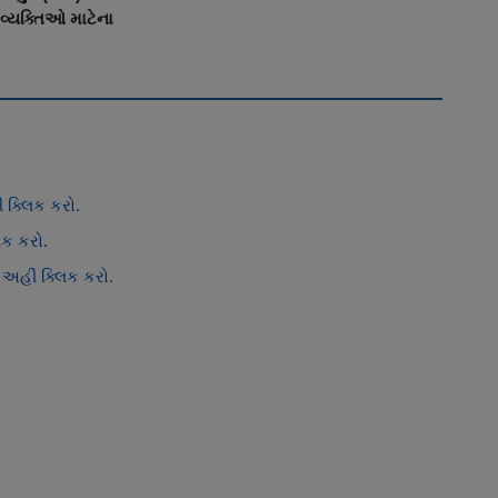
 વ્યક્તિઓ માટેના
 ક્લિક કરો.
િક કરો.
અહીં ક્લિક કરો.