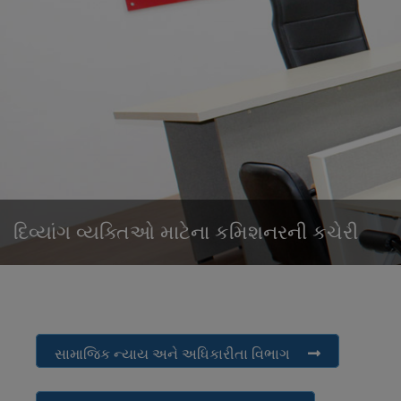
દિવ્યાંગ વ્યક્તિઓ માટેના કમિશનરની કચેરી
સામાજિક ન્યાય અને અધિકારીતા વિભાગ