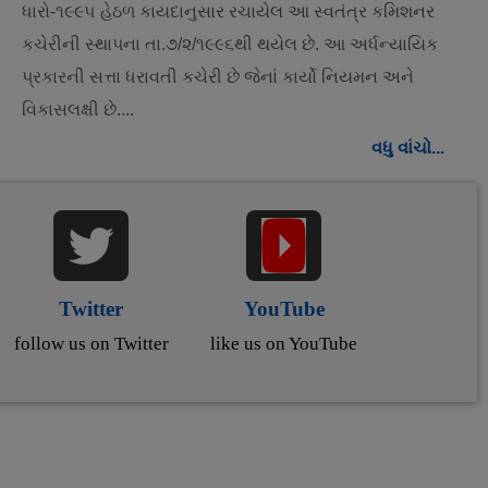
ધારો-૧૯૯૫ હેઠળ કાયદાનુસાર રચાયેલ આ સ્વતંત્ર કમિશનર
કચેરીની સ્થાપના તા.૭/૨/૧૯૯૬થી થયેલ છે. આ અર્ધન્યાયિક
પ્રકારની સત્તા ધરાવતી કચેરી છે જેનાં કાર્યો નિયમન અને
વિકાસલક્ષી છે....
વધુ વાંચો...
Twitter
YouTube
follow us on Twitter
like us on YouTube