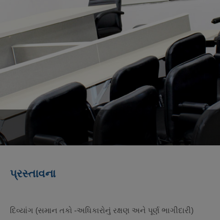
પ્રસ્તાવના
દિવ્યાંગ (સમાન તકો -અધિકારોનું રક્ષણ અને પૂર્ણ ભાગીદારી)