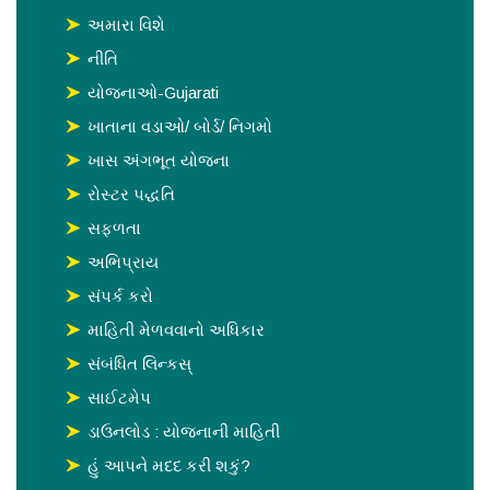
અમારા વિશે
નીતિ
યોજનાઓ-Gujarati
ખાતાના વડાઓ/ બોર્ડ/ નિગમો
ખાસ અંગભૂત યોજના
રોસ્‍ટર પદ્ધતિ
સફળતા
અભિપ્રાય
સંપર્ક કરો
માહિતી મેળવવાનો અધિકાર
સંબંધિત લિન્કસ્
સાઈટમેપ
ડાઉનલોડ : યોજનાની માહિતી
હું આપને મદદ કરી શકું?