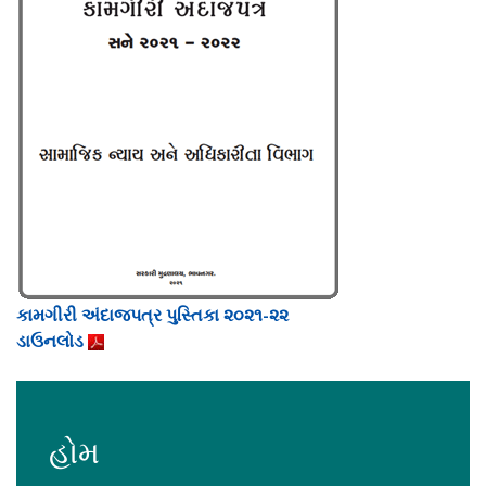
કામગીરી અંદાજપત્ર પુસ્તિકા ૨૦૨૧-૨૨
ડાઉનલોડ
હોમ