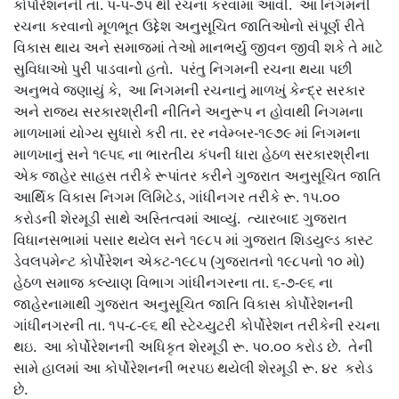
કોર્પોરેશનની તા. પ-પ-૭પ થી રચના કરવામાં આવી. આ નિગમની
રચના કરવાનો મૂળભૂત ઉદ્દેશ અનુસૂચિત જાતિઓનો સંપૂર્ણ રીતે
વિકાસ થાય અને સમાજમાં તેઓ માનભર્યુ જીવન જીવી શકે તે માટે
સુવિધાઓ પુરી પાડવાનો હતો. પરંતુ નિગમની રચના થયા પછી
અનુભવે જણાયું કે, આ નિગમની રચનાનું માળખું કેન્‍દ્ર સરકાર
અને રાજય સરકારશ્રીની નીતિને અનુરૂપ ન હોવાથી નિગમના
માળખામાં યોગ્‍ય સુધારો કરી તા. રર નવેમ્‍બર-૧૯૭૯ માં નિગમના
માળખાનું સને ૧૯પ૬ ના ભારતીય કંપની ધારા હેઠળ સરકારશ્રીના
એક જાહેર સાહસ તરીકે રૂપાંતર કરીને ગુજરાત અનુસૂચિત જાતિ
આર્થિક વિકાસ નિગમ લિમિટેડ, ગાંધીનગર તરીકે રૂ. ૧પ.૦૦
કરોડની શેરમૂડી સાથે અસ્તિત્‍વમાં આવ્‍યું. ત્‍યારબાદ ગુજરાત
વિધાનસભામાં પસાર થયેલ સને ૧૯૮પ માં ગુજરાત શિડયુલ્‍ડ કાસ્‍ટ
ડેવલપમેન્‍ટ કોર્પોરેશન એકટ-૧૯૮પ (ગુજરાતનો ૧૯૮પનો ૧૦ મો)
હેઠળ સમાજ કલ્‍યાણ વિભાગ ગાંધીનગરના તા. ૬-૭-૯૬ ના
જાહેરનામાથી ગુજરાત અનુસૂચિત જાતિ વિકાસ કોર્પોરેશનની
ગાંધીનગરની તા. ૧પ-૮-૯૬ થી સ્‍ટેચ્‍યુટરી કોર્પોરેશન તરીકેની રચના
થઇ. આ કોર્પોરેશનની અધિકૃત શેરમૂડી રૂ. પ૦.૦૦ કરોડ છે. તેની
સામે હાલમાં આ કોર્પોરેશનની ભરપઇ થયેલી શેરમૂડી રૂ. ૪ર કરોડ
છે.