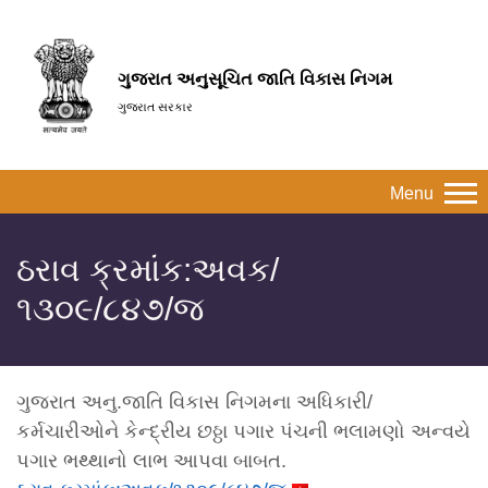
ગુજરાત અનુસૂચિત જાતિ વિકાસ નિગમ
ગુજરાત સરકાર
Menu
ઠરાવ ક્રમાંક:અવક/
૧૩૦૯/૮૪૭/જ
ગુજરાત અનુ.જાતિ વિકાસ નિગમના અધિકારી/
કર્મચારીઓને કેન્દ્રીય છઠ્ઠા પગાર પંચની ભલામણો અન્વયે
પગાર ભથ્થાનો લાભ આપવા બાબત.