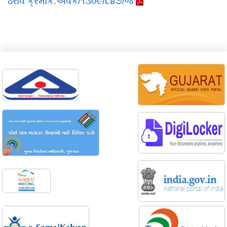
ઠરાવ ક્રમાંક:અવક/૧૩૦૯/૮૪૭/જ