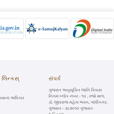
લિન્કસ્
સંપર્ક
ગુજરાત અનુસૂચિત જાતિ વિકાસ
નિગમ બ્લોક નંબર - ૧૦ , રજો માળ,
ળવવાના અધિકાર
ડૉ. જીવરાજ મહેતા ભવન, ગાંધીનગર,
ગુજરાત - ૩૮૨૦૧૦ ગુજરાત