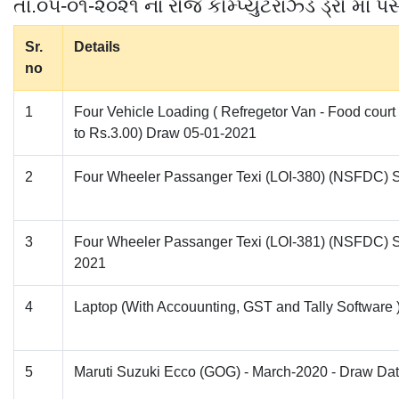
તા.૦૫-૦૧-૨૦૨૧ ના રોજ કોમ્પ્યુટરાઝ્ડ ડ્રો માં 
Sr.
Details
no
1
Four Vehicle Loading ( Refregetor Van - Food cou
to Rs.3.00) Draw 05-01-2021
2
Four Wheeler Passanger Texi (LOI-380) (NSFDC) S
3
Four Wheeler Passanger Texi (LOI-381) (NSFDC) S
2021
4
Laptop (With Accouunting, GST and Tally Software
5
Maruti Suzuki Ecco (GOG) - March-2020 - Draw Da