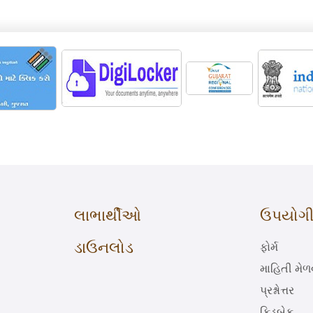
લાભાર્થીઓ
ઉપયોગી 
ડાઉનલોડ
ફોર્મ
માહિતી મે
પ્રશ્નોત્તર
ફિડબેક