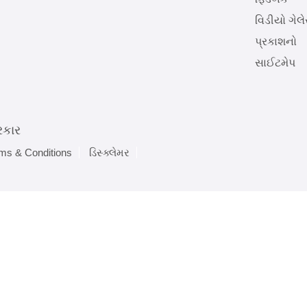
વિડીયો ગેલે
પ્રકાશનો
સાઈટમેપ
રકાર
ms & Conditions
ડિસ્ક્લેમર