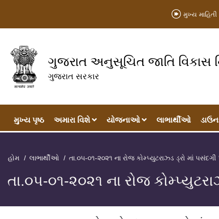
મુખ્ય માહિતી 
ગુજરાત અનુસૂચિત જાતિ વિકાસ
ગુજરાત સરકાર
મુખ્‍ય પૃષ્ઠ
અમારા વિશે
યોજનાઓ
લાભાર્થીઓ
ડાઉન
હોમ
લાભાર્થીઓ
તા.૦૫-૦૧-૨૦૨૧ ના રોજ કોમ્પ્યુટરાઝ્ડ ડ્રો માં પસંદગ
તા.૦૫-૦૧-૨૦૨૧ ના રોજ કોમ્પ્યુટરાઝ