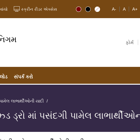
A-
A
A+
વાંચો
સ્ક્રીન રીડર એક્સેસ
 નિગમ
ફોર્મ
લોડ
સંપર્ક કરો
ી પામેલ લાભાર્થીઓની યાદી
્ડ ડ્રો માં પસંદગી પામેલ લાભાર્થીઓ