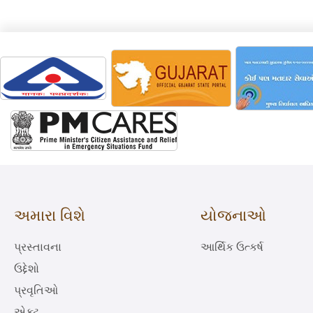
અમારા વિશે
યોજનાઓ
પ્રસ્તાવના
આર્થિક ઉત્કર્ષ
ઉદ્દેશો
પ્રવૃતિઓ
એક્ટ