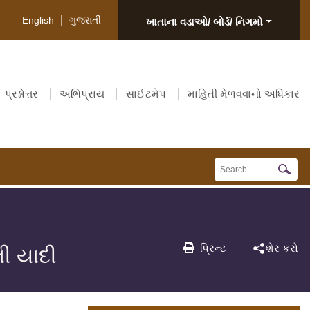
|
English
ગુજરાતી
ખાતાના વડાઓ/ બોર્ડ/ નિગમો
પ્રશ્નોત્તર
અભિપ્રાય
સાઈટમેપ
માહિતી મેળવવાનો અધિકાર
પ્રિન્ટ
શેર કરો
ની યાદી