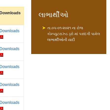
Downloads
લાભાર્થીઓ
તા.૦૫-૦૧-૨૦૨૧ ના રોજ
Downloads
કોમ્પ્યુટરાઝ્ડ ડ્રો માં પસંદગી પામેલ
લાભાર્થીઓની યાદી
Downloads
Downloads
Downloads
Downloads