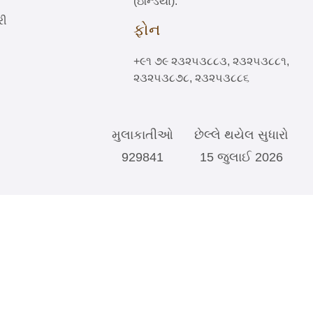
(ઇન્ડિયા).
રી
ફોન
+૯૧ ૭૯ ૨૩૨૫૩૮૮૩, ૨૩૨૫૩૮૮૧,
૨૩૨૫૩૮૭૮, ૨૩૨૫૩૮૮૬
મુલાકાતીઓ
છેલ્લે થયેલ સુધારો
929841
15 જુલાઈ 2026