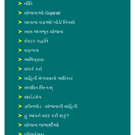
નીતિ
યોજનાઓ-Gujarati
ખાતાના વડાઓ/ બોર્ડ/ નિગમો
ખાસ અંગભૂત યોજના
રોસ્‍ટર પદ્ધતિ
સફળતા
અભિપ્રાય
સંપર્ક કરો
માહિતી મેળવવાનો અધિકાર
સંબંધિત લિન્કસ્
સાઈટમેપ
ડાઉનલોડ : યોજનાની માહિતી
હું આપને મદદ કરી શકું?
યોજના લાભાર્થીઓ
પબ્લિકેશન