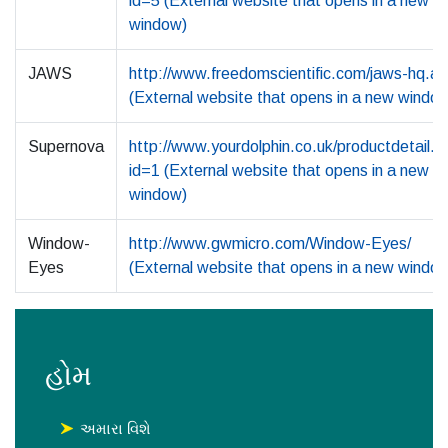
id=5 (External website that opens in a new
window)
JAWS
http://www.freedomscientific.com/jaws-hq.a
(External website that opens in a new windo
Supernova
http://www.yourdolphin.co.uk/productdetail.
id=1 (External website that opens in a new
window)
Window-
http://www.gwmicro.com/Window-Eyes/
Eyes
(External website that opens in a new windo
હોમ
અમારા વિશે