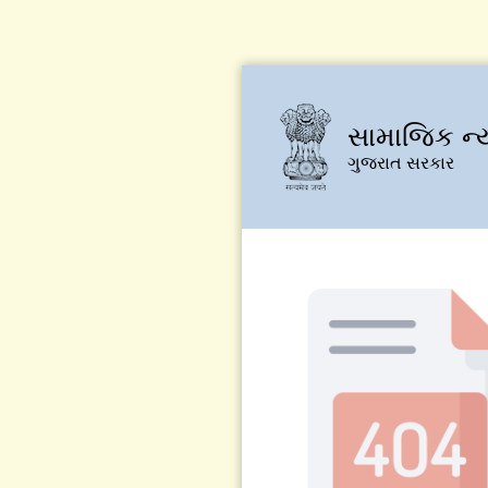
સામાજિક ન્
ગુજરાત સરકાર